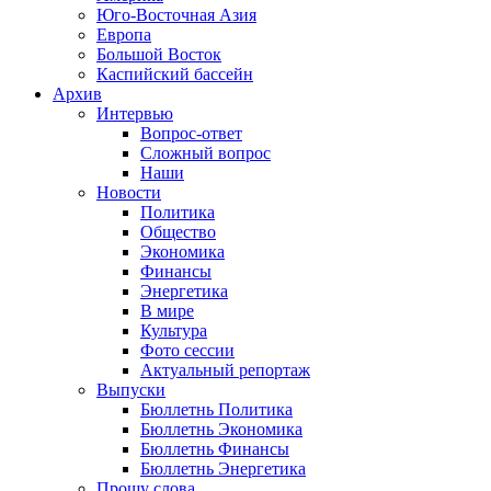
Юго-Восточная Азия
Европа
Большой Восток
Каспийский бассейн
Архив
Интервью
Вопрос-ответ
Сложный вопрос
Наши
Новости
Политика
Общество
Экономика
Финансы
Энергетика
В мире
Культура
Фото сессии
Актуальный репортаж
Выпуски
Бюллетнь Политика
Бюллетнь Экономика
Бюллетнь Финансы
Бюллетнь Энергетика
Прошу слова