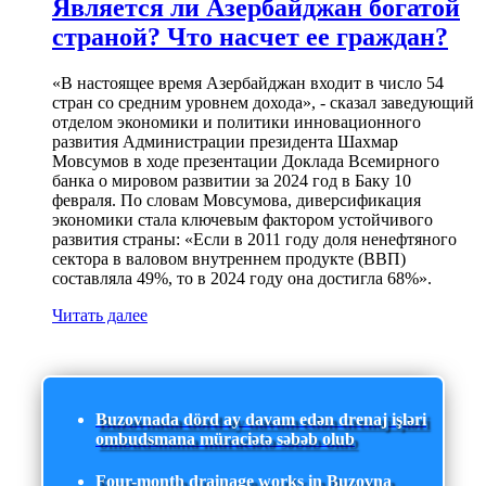
Является ли Азербайджан богатой
страной? Что насчет ее граждан?
«В настоящее время Азербайджан входит в число 54
стран со средним уровнем дохода», - сказал заведующий
отделом экономики и политики инновационного
развития Администрации президента Шахмар
Мовсумов в ходе презентации Доклада Всемирного
банка о мировом развитии за 2024 год в Баку 10
февраля. По словам Мовсумова, диверсификация
экономики стала ключевым фактором устойчивого
развития страны: «Если в 2011 году доля ненефтяного
сектора в валовом внутреннем продукте (ВВП)
составляла 49%, то в 2024 году она достигла 68%».
Читать далее
Buzovnada dörd ay davam edən drenaj işləri
ombudsmana müraciətə səbəb olub
Four-month drainage works in Buzovna