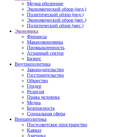
Медиа обозрение
Экономический обзор (нед.)
Политический обзор (нед.)
Экономический обзор (мес.)
Политический обзор (мес.)
Экономика
Финансы
Макроэкономика
Промышленность
Аграрный сектор
Бизнес
Внутриполитика
Законодательство
Госстроительство
Общество
Гендер
Религия
Права человека
Медиа
Безопасность
Социальная сфера
Внешполитика
Постсоветское пространство
Кавказ
Америка