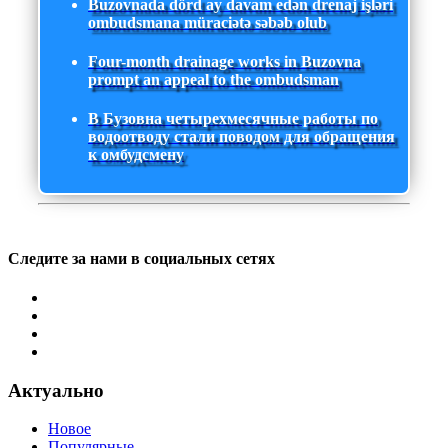
Buzovnada dörd ay davam edən drenaj işləri
ombudsmana müraciətə səbəb olub
Four-month drainage works in Buzovna
prompt an appeal to the ombudsman
В Бузовна четырехмесячные работы по
водоотводу стали поводом для обращения
к омбудсмену
Следите за нами в социальных сетях
Актуально
Новое
Популярные