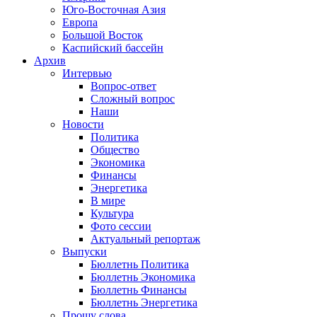
Юго-Восточная Азия
Европа
Большой Восток
Каспийский бассейн
Архив
Интервью
Вопрос-ответ
Сложный вопрос
Наши
Новости
Политика
Общество
Экономика
Финансы
Энергетика
В мире
Культура
Фото сессии
Актуальный репортаж
Выпуски
Бюллетнь Политика
Бюллетнь Экономика
Бюллетнь Финансы
Бюллетнь Энергетика
Прошу слова