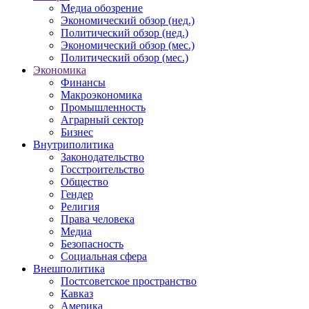
Медиа обозрение
Экономический обзор (нед.)
Политический обзор (нед.)
Экономический обзор (мес.)
Политический обзор (мес.)
Экономика
Финансы
Макроэкономика
Промышленность
Аграрный сектор
Бизнес
Внутриполитика
Законодательство
Госстроительство
Общество
Гендер
Религия
Права человека
Медиа
Безопасность
Социальная сфера
Внешполитика
Постсоветское пространство
Кавказ
Америка