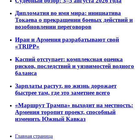
Судебный обзор: 3–5 августа 2026 года
Дипломатия во имя мира: инициатива
Токаева о прекращении боевых действий и
возобновлении переговоров
Иран и Армения разрабатывают свой
«TRIPP»
Каспий отступает: комплексная оценка
рисков, последствий и уязвимостей водного
баланса
Зарплаты растут, но жизнь дорожает
быстрее там, где это заметнее всего
«Маршрут Трампа» выходит на местность:
Армения торопит проект, способный
изменить Южный Кавказ
Главная страница