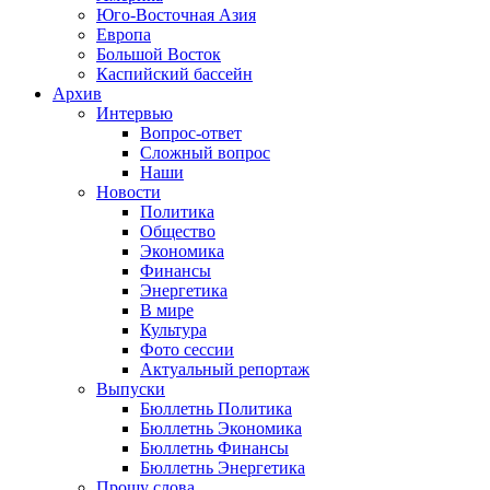
Юго-Восточная Азия
Европа
Большой Восток
Каспийский бассейн
Архив
Интервью
Вопрос-ответ
Сложный вопрос
Наши
Новости
Политика
Общество
Экономика
Финансы
Энергетика
В мире
Культура
Фото сессии
Актуальный репортаж
Выпуски
Бюллетнь Политика
Бюллетнь Экономика
Бюллетнь Финансы
Бюллетнь Энергетика
Прошу слова