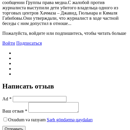
сообщении Группы права медиа.С жалобой против
журналиста выступили дети убитого владельца одного из
торговых центров Хачмаза – Джавид, Гюльнара и Кямаля
Габибовы.Они утверждали, что журналист в ходе частной
беседы с ним допустил в отноше...
Пожалуйста, войдите или подпишитесь, чтобы читать больше
Войти
Подписаться
Написать отзыв
Ad *
Ваш отзыв *
Oxudum və razıyam
Şərh göndərmə qaydaları
Отправить