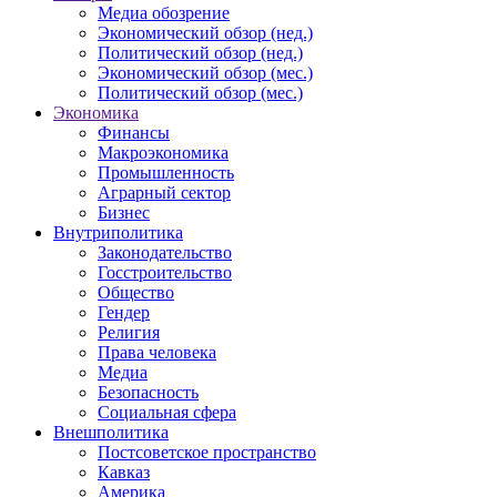
Медиа обозрение
Экономический обзор (нед.)
Политический обзор (нед.)
Экономический обзор (мес.)
Политический обзор (мес.)
Экономика
Финансы
Макроэкономика
Промышленность
Аграрный сектор
Бизнес
Внутриполитика
Законодательство
Госстроительство
Общество
Гендер
Религия
Права человека
Медиа
Безопасность
Социальная сфера
Внешполитика
Постсоветское пространство
Кавказ
Америка