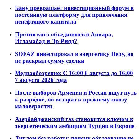
Баку превращает инвестиционный форум в
постоянную платформу для привлечения
ненефтяного капитала
Против кого объединяются Анкара,
Исламабад и Эр-Рияд?
SOFAZ инвестировал в энергетику Перу, но
не раскрыл сумму сделки
Медиаобозрение: С 16:00 6 августа до 16:00
7 августа 2026 года
После выборов Армения и Россия ищут путь
к разрядке, но возврат к прежнему союзу
маловероятен
Азербайджанский газ становится ключом к
энергетическим амбициям Турции в Европе
Диплом без работы: почему образование не