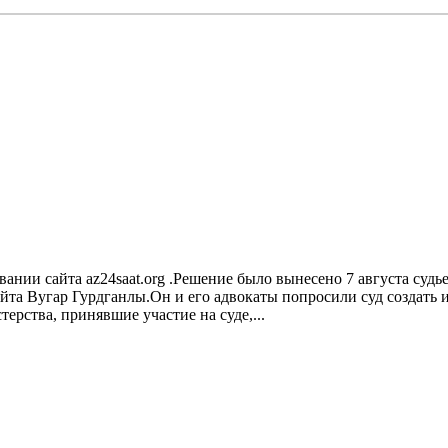
овании сайта az24saat.org .Решение было вынесено 7 августа с
йта Bугар Гурдганлы.Он и его адвокаты попросили суд создать 
ерства, принявшие участие на суде,...