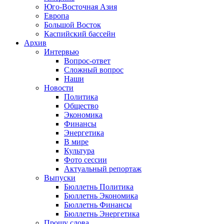
Юго-Восточная Азия
Европа
Большой Восток
Каспийский бассейн
Архив
Интервью
Вопрос-ответ
Сложный вопрос
Наши
Новости
Политика
Общество
Экономика
Финансы
Энергетика
В мире
Культура
Фото сессии
Актуальный репортаж
Выпуски
Бюллетнь Политика
Бюллетнь Экономика
Бюллетнь Финансы
Бюллетнь Энергетика
Прошу слова