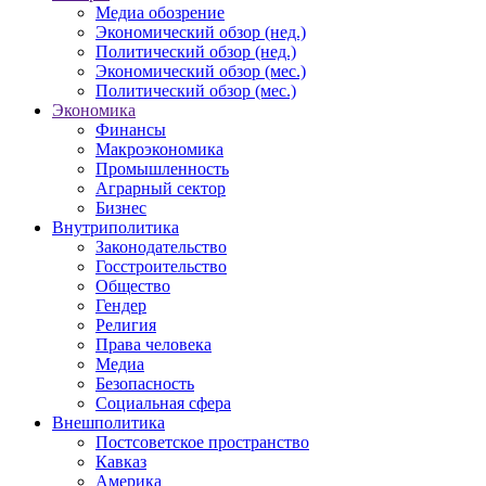
Медиа обозрение
Экономический обзор (нед.)
Политический обзор (нед.)
Экономический обзор (мес.)
Политический обзор (мес.)
Экономика
Финансы
Макроэкономика
Промышленность
Аграрный сектор
Бизнес
Внутриполитика
Законодательство
Госстроительство
Общество
Гендер
Религия
Права человека
Медиа
Безопасность
Социальная сфера
Внешполитика
Постсоветское пространство
Кавказ
Америка