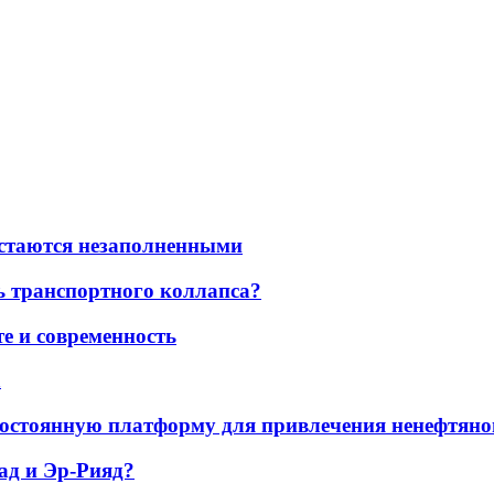
остаются незаполненными
ь транспортного коллапса?
е и современность
а
остоянную платформу для привлечения ненефтяно
ад и Эр-Рияд?