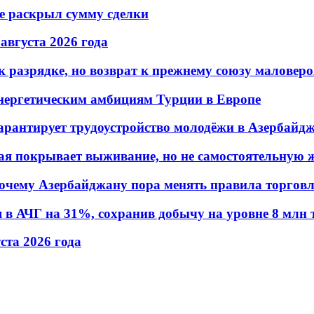
не раскрыл сумму сделки
 августа 2026 года
 разрядке, но возврат к прежнему союзу маловеро
энергетическим амбициям Турции в Европе
гарантирует трудоустройство молодёжи в Азербайд
ая покрывает выживание, но не самостоятельную 
почему Азербайджану пора менять правила торгов
в АЧГ на 31%, сохранив добычу на уровне 8 млн 
уста 2026 года