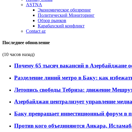
ASTNA
Экономическое обозрение
Политический Мониторинг
Обзор рынков
Карабахский конфликт
Contact az
Последнее обновление
(10 часов назад)
Почему 65 тысяч вакансий в Азербайджане 
Разделение линий метро в Баку: как избежат
Летопись свободы Тебриза: движение Мешрут
Азербайджан централизует управление меди
Баку превращает инвестиционный форум в п
Против кого объединяются Анкара, Исламаб