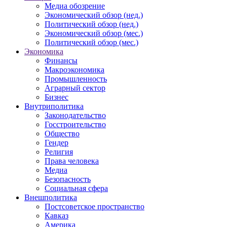
Медиа обозрение
Экономический обзор (нед.)
Политический обзор (нед.)
Экономический обзор (мес.)
Политический обзор (мес.)
Экономика
Финансы
Макроэкономика
Промышленность
Аграрный сектор
Бизнес
Внутриполитика
Законодательство
Госстроительство
Общество
Гендер
Религия
Права человека
Медиа
Безопасность
Социальная сфера
Внешполитика
Постсоветское пространство
Кавказ
Америка