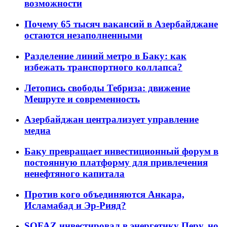
возможности
Почему 65 тысяч вакансий в Азербайджане
остаются незаполненными
Разделение линий метро в Баку: как
избежать транспортного коллапса?
Летопись свободы Тебриза: движение
Мешруте и современность
Азербайджан централизует управление
медиа
Баку превращает инвестиционный форум в
постоянную платформу для привлечения
ненефтяного капитала
Против кого объединяются Анкара,
Исламабад и Эр-Рияд?
SOFAZ инвестировал в энергетику Перу, но