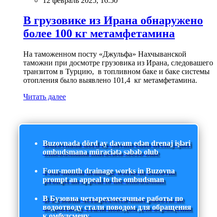
12 февраль 2025, 16:50
В грузовике из Ирана обнаружено
более 100 кг метамфетамина
На таможенном посту «Джульфа» Нахчыванской
таможни при досмотре грузовика из Ирана, следовашего
транзитом в Турцию, в топливном баке и баке системы
отопления было выявлено 101,4 кг метамфетамина.
Читать далее
Buzovnada dörd ay davam edən drenaj işləri
ombudsmana müraciətə səbəb olub
Four-month drainage works in Buzovna
prompt an appeal to the ombudsman
В Бузовна четырехмесячные работы по
водоотводу стали поводом для обращения
к омбудсмену