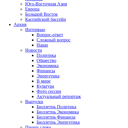
Юго-Восточная Азия
Европа
Большой Восток
Каспийский бассейн
Архив
Интервью
Вопрос-ответ
Сложный вопрос
Наши
Новости
Политика
Общество
Экономика
Финансы
Энергетика
В мире
Культура
Фото сессии
Актуальный репортаж
Выпуски
Бюллетнь Политика
Бюллетнь Экономика
Бюллетнь Финансы
Бюллетнь Энергетика
Прошу слова