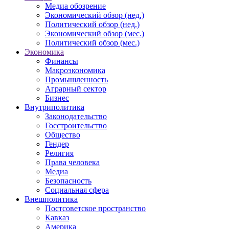
Медиа обозрение
Экономический обзор (нед.)
Политический обзор (нед.)
Экономический обзор (мес.)
Политический обзор (мес.)
Экономика
Финансы
Макроэкономика
Промышленность
Аграрный сектор
Бизнес
Внутриполитика
Законодательство
Госстроительство
Общество
Гендер
Религия
Права человека
Медиа
Безопасность
Социальная сфера
Внешполитика
Постсоветское пространство
Кавказ
Америка