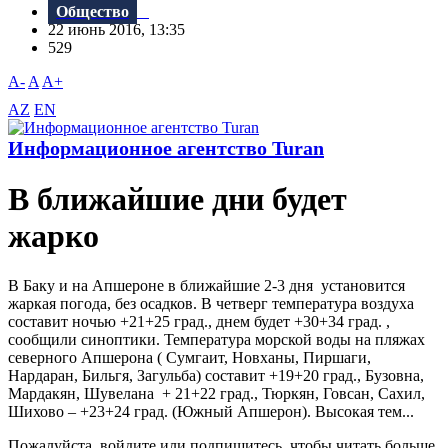
Общество
22 июнь 2016, 13:35
529
A-
A
A+
AZ
EN
Информационное агентство Turan
В ближайшие дни будет
жарко
В Баку и на Апшероне в ближайшие 2-3 дня установится
жаркая погода, без осадков. В четверг температура воздуха
составит ночью +21+25 град., днем будет +30+34 град. ,
сообщили синоптики. Температура морской воды на пляжах
северного Апшерона ( Сумгаит, Новханы, Пиршаги,
Нардаран, Бильгя, Загульба) составит +19+20 град., Бузовна,
Мардакян, Шувелана + 21+22 град., Тюркян, Говсан, Сахил,
Шихово – +23+24 град. (Южный Апшерон). Высокая тем...
Пожалуйста, войдите или подпишитесь, чтобы читать больше