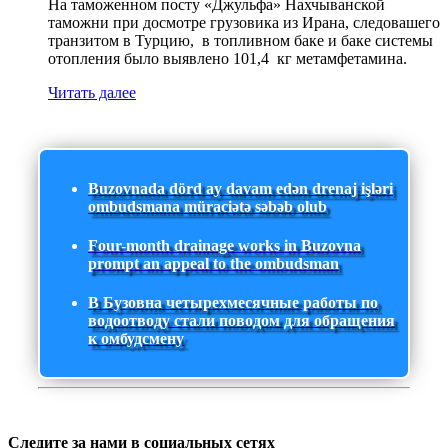
На таможенном посту «Джульфа» Нахчыванской
таможни при досмотре грузовика из Ирана, следовашего
транзитом в Турцию, в топливном баке и баке системы
отопления было выявлено 101,4 кг метамфетамина.
Читать далее
Buzovnada dörd ay davam edən drenaj işləri
ombudsmana müraciətə səbəb olub
Four-month drainage works in Buzovna
prompt an appeal to the ombudsman
В Бузовна четырехмесячные работы по
водоотводу стали поводом для обращения
к омбудсмену
Следите за нами в социальных сетях