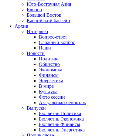
Юго-Восточная Азия
Европа
Большой Восток
Каспийский бассейн
Архив
Интервью
Вопрос-ответ
Сложный вопрос
Наши
Новости
Политика
Общество
Экономика
Финансы
Энергетика
В мире
Культура
Фото сессии
Актуальный репортаж
Выпуски
Бюллетнь Политика
Бюллетнь Экономика
Бюллетнь Финансы
Бюллетнь Энергетика
Прошу слова