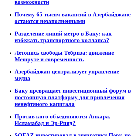
возможности
Почему 65 тысяч вакансий в Азербайджане
остаются незаполненными
Разделение линий метро в Баку: как
избежать транспортного коллапса?
Летопись свободы Тебриза: движение
Мешруте и современность
Азербайджан централизует управление
медиа
Баку превращает инвестиционный форум в
постоянную платформу для привлечения
ненефтяного капитала
Против кого объединяются Анкара,
Исламабад и Эр-Рияд?
SOFAZ инвестировал в энергетику Перу, но