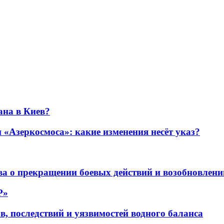
ана в Киев?
«Азеркосмоса»: какие изменения несёт указ?
а о прекращении боевых действий и возобновлени
P»
в, последствий и уязвимостей водного баланса