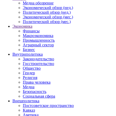
Медиа обозрение
Экономический обзор (нед.)
Политический обзор (нед.)
Экономический обзор (мес.)
Политический обзор (мес.)
Экономика
Финансы
Макроэкономика
Промышленность
Аграрный сектор
Бизнес
Внутриполитика
Законодательство
Госстроительство
Общество
Гендер
Религия
Права человека
Медиа
Безопасность
Социальная сфера
Внешполитика
Постсоветское пространство
Кавказ
Америка