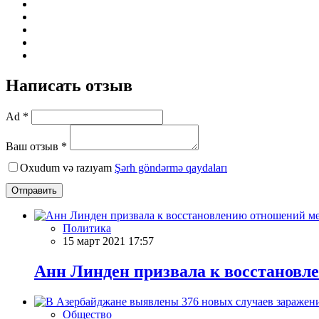
Написать отзыв
Ad *
Ваш отзыв *
Oxudum və razıyam
Şərh göndərmə qaydaları
Отправить
Политика
15 март 2021 17:57
Анн Линден призвала к восстанов
Общество