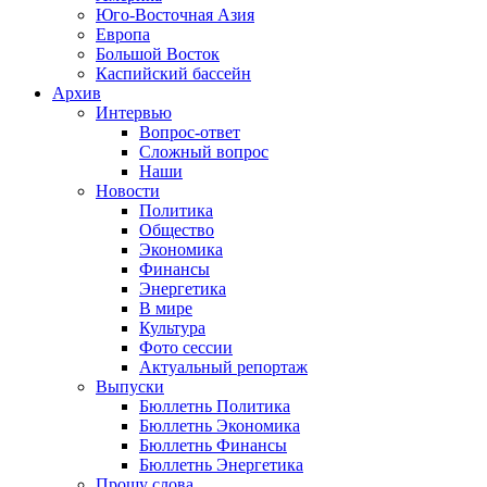
Юго-Восточная Азия
Европа
Большой Восток
Каспийский бассейн
Архив
Интервью
Вопрос-ответ
Сложный вопрос
Наши
Новости
Политика
Общество
Экономика
Финансы
Энергетика
В мире
Культура
Фото сессии
Актуальный репортаж
Выпуски
Бюллетнь Политика
Бюллетнь Экономика
Бюллетнь Финансы
Бюллетнь Энергетика
Прошу слова