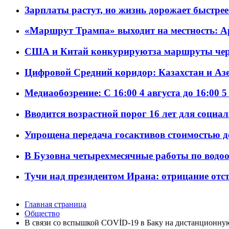
Зарплаты растут, но жизнь дорожает быстрее т
«Маршрут Трампа» выходит на местность: А
США и Китай конкурируютза маршруты че
Цифровой Средний коридор: Казахстан и Аз
Медиаобозрение: С 16:00 4 августа до 16:00 5
Вводится возрастной порог 16 лет для социа
Упрощена передача госактивов стоимостью д
В Бузовна четырехмесячные работы по водоо
Тучи над президентом Ирана: отрицание отст
Главная страница
Общество
В связи со вспышкой COVİD-19 в Баку на дистанционну