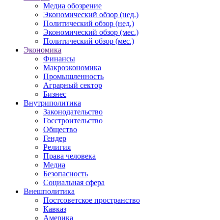
Медиа обозрение
Экономический обзор (нед.)
Политический обзор (нед.)
Экономический обзор (мес.)
Политический обзор (мес.)
Экономика
Финансы
Макроэкономика
Промышленность
Аграрный сектор
Бизнес
Внутриполитика
Законодательство
Госстроительство
Общество
Гендер
Религия
Права человека
Медиа
Безопасность
Социальная сфера
Внешполитика
Постсоветское пространство
Кавказ
Америка