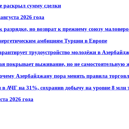
не раскрыл сумму сделки
 августа 2026 года
 разрядке, но возврат к прежнему союзу маловеро
энергетическим амбициям Турции в Европе
гарантирует трудоустройство молодёжи в Азербайд
ая покрывает выживание, но не самостоятельную 
почему Азербайджану пора менять правила торгов
в АЧГ на 31%, сохранив добычу на уровне 8 млн 
уста 2026 года