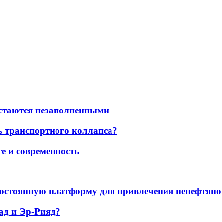
остаются незаполненными
ь транспортного коллапса?
е и современность
а
остоянную платформу для привлечения ненефтяно
ад и Эр-Рияд?