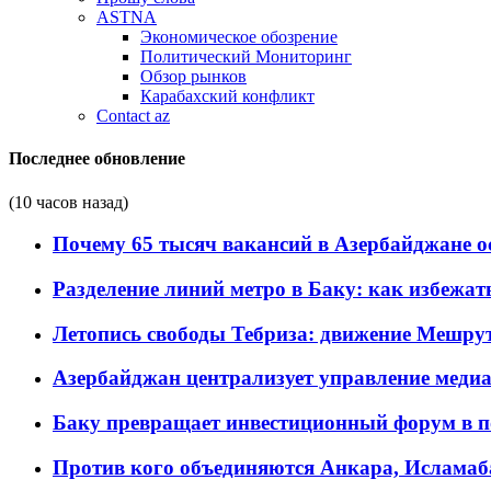
ASTNA
Экономическое обозрение
Политический Мониторинг
Обзор рынков
Карабахский конфликт
Contact az
Последнее обновление
(10 часов назад)
Почему 65 тысяч вакансий в Азербайджане 
Разделение линий метро в Баку: как избежат
Летопись свободы Тебриза: движение Мешрут
Азербайджан централизует управление меди
Баку превращает инвестиционный форум в п
Против кого объединяются Анкара, Исламаб