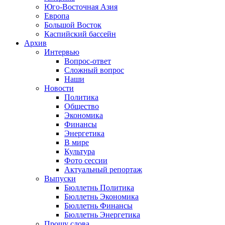
Юго-Восточная Азия
Европа
Большой Восток
Каспийский бассейн
Архив
Интервью
Вопрос-ответ
Сложный вопрос
Наши
Новости
Политика
Общество
Экономика
Финансы
Энергетика
В мире
Культура
Фото сессии
Актуальный репортаж
Выпуски
Бюллетнь Политика
Бюллетнь Экономика
Бюллетнь Финансы
Бюллетнь Энергетика
Прошу слова