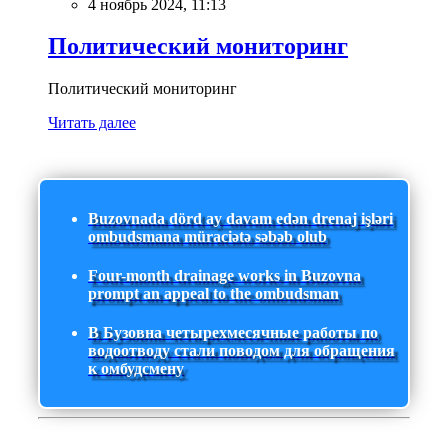
4 ноябрь 2024, 11:13
Политический мониторинг
Политический мониторинг
Читать далее
Buzovnada dörd ay davam edən drenaj işləri
ombudsmana müraciətə səbəb olub
Four-month drainage works in Buzovna
prompt an appeal to the ombudsman
В Бузовна четырехмесячные работы по
водоотводу стали поводом для обращения
к омбудсмену