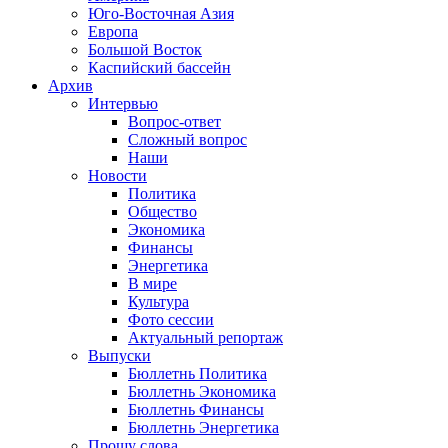
Юго-Восточная Азия
Европа
Большой Восток
Каспийский бассейн
Архив
Интервью
Вопрос-ответ
Сложный вопрос
Наши
Новости
Политика
Общество
Экономика
Финансы
Энергетика
В мире
Культура
Фото сессии
Актуальный репортаж
Выпуски
Бюллетнь Политика
Бюллетнь Экономика
Бюллетнь Финансы
Бюллетнь Энергетика
Прошу слова