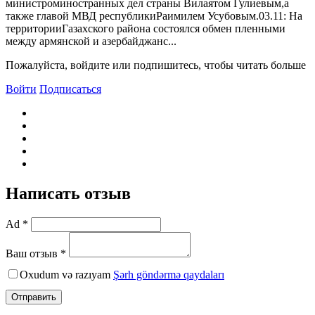
министроминостранных дел страны Вилаятом Гулиевым,а
также главой МВД pеспубликиРаимилем Усубовым.03.11: Hа
территорииГазахского района состоялся обмен пленными
между армянской и азербайджанс...
Пожалуйста, войдите или подпишитесь, чтобы читать больше
Войти
Подписаться
Написать отзыв
Ad *
Ваш отзыв *
Oxudum və razıyam
Şərh göndərmə qaydaları
Отправить