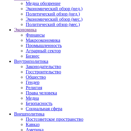
Медиа обозрение
Экономический обзор (нед.)
Политический обзор (нед.)
Экономический обзор (мес.)
Политический обзор (мес.)
Экономика
Финансы
Макроэкономика
Промышленность
Аграрный сектор
Бизнес
Внутриполитика
Законодательство
Госстроительство
Общество
Гендер
Религия
Права человека
Медиа
Безопасность
Социальная сфера
Внешполитика
Постсоветское пространство
Кавказ
Америка