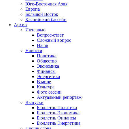
Юго-Восточная Азия
Европа
Большой Восток
Каспийский бассейн
Архив
Интервью
Вопрос-ответ
Сложный вопрос
Наши
Новости
Политика
Общество
Экономика
Финансы
Энергетика
В мире
Культура
Фото сессии
Актуальный репортаж
Выпуски
Бюллетнь Политика
Бюллетнь Экономика
Бюллетнь Финансы
Бюллетнь Энергетика
Прошу слова