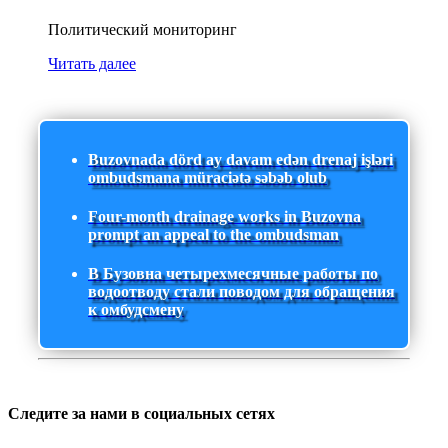
Политический мониторинг
Читать далее
Buzovnada dörd ay davam edən drenaj işləri
ombudsmana müraciətə səbəb olub
Four-month drainage works in Buzovna
prompt an appeal to the ombudsman
В Бузовна четырехмесячные работы по
водоотводу стали поводом для обращения
к омбудсмену
Следите за нами в социальных сетях