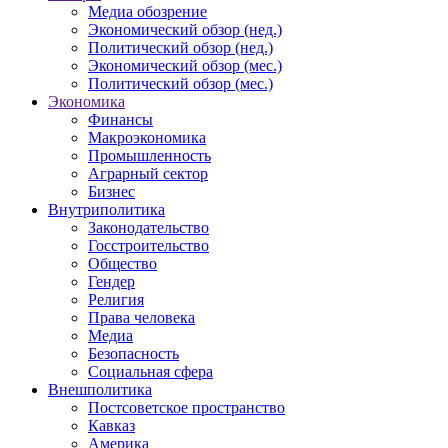
Медиа обозрение
Экономический обзор (нед.)
Политический обзор (нед.)
Экономический обзор (мес.)
Политический обзор (мес.)
Экономика
Финансы
Макроэкономика
Промышленность
Аграрный сектор
Бизнес
Внутриполитика
Законодательство
Госстроительство
Общество
Гендер
Религия
Права человека
Медиа
Безопасность
Социальная сфера
Внешполитика
Постсоветское пространство
Кавказ
Америка