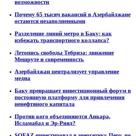
возможности
Почему 65 тысяч вакансий в Азербайджане
остаются незаполненными
Разделение линий метро в Баку: как
избежать транспортного коллапса?
Летопись свободы Тебриза: движение
Мешруте и современность
Азербайджан централизует управление
медиа
Баку превращает инвестиционный форум в
постоянную платформу для привлечения
ненефтяного капитала
Против кого объединяются Анкара,
Исламабад и Эр-Рияд?
SOFAZ инвестировал в энергетику Перу, но