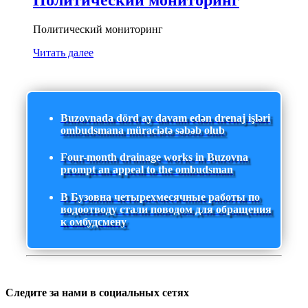
Политический мониторинг
Читать далее
Buzovnada dörd ay davam edən drenaj işləri
ombudsmana müraciətə səbəb olub
Four-month drainage works in Buzovna
prompt an appeal to the ombudsman
В Бузовна четырехмесячные работы по
водоотводу стали поводом для обращения
к омбудсмену
Следите за нами в социальных сетях