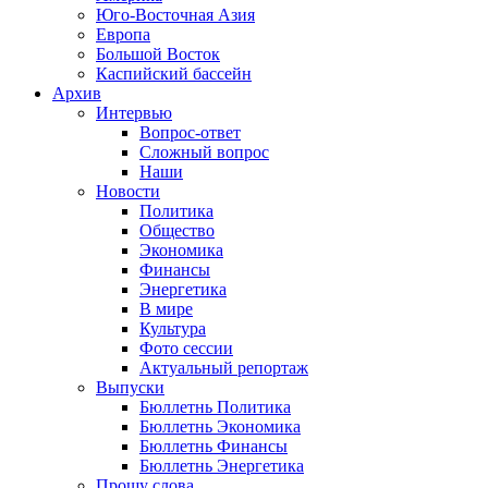
Юго-Восточная Азия
Европа
Большой Восток
Каспийский бассейн
Архив
Интервью
Вопрос-ответ
Сложный вопрос
Наши
Новости
Политика
Общество
Экономика
Финансы
Энергетика
В мире
Культура
Фото сессии
Актуальный репортаж
Выпуски
Бюллетнь Политика
Бюллетнь Экономика
Бюллетнь Финансы
Бюллетнь Энергетика
Прошу слова