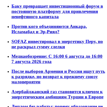
Баку превращает инвестиционный форум в
постоянную платформу для привлечения
ненефтяного капитала
Против кого объединяются Анкара,
Исламабад и Эр-Рияд?
SOFAZ инвестировал в энергетику Перу, но
не раскрыл сумму сделки
Медиаобозрение: С 16:00 6 августа до 16:00
7 августа 2026 года
После выборов Армения и Россия ищут путь
к разрядке, но возврат к прежнему союзу
маловероятен
Азербайджанский газ становится ключом к
энергетическим амбициям Турции в Европе
Диплом без работы: почему образование не