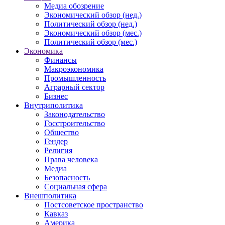
Медиа обозрение
Экономический обзор (нед.)
Политический обзор (нед.)
Экономический обзор (мес.)
Политический обзор (мес.)
Экономика
Финансы
Макроэкономика
Промышленность
Аграрный сектор
Бизнес
Внутриполитика
Законодательство
Госстроительство
Общество
Гендер
Религия
Права человека
Медиа
Безопасность
Социальная сфера
Внешполитика
Постсоветское пространство
Кавказ
Америка