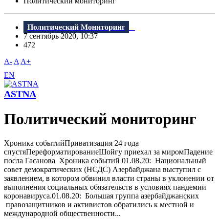
Политический мониторинг
Политический Мониторинг
7 сентябрь 2020, 10:37
472
A-
A
A+
EN
ASTNA
Политический мониторинг
Хроника событийПриватизация 24 года
спустяПереформатированиеШойгу приехал за миромПадение
посла Гасанова Хроника событий 01.08.20: Национальный
совет демократических (НСДС) Азербайджана выступил с
заявлением, в котором обвинил власти страны в уклонении от
выполнения социальных обязательств в условиях пандемии
коронавируса.01.08.20: Большая группа азербайджанских
правозащитников и активистов обратились к местной и
международной общественности...