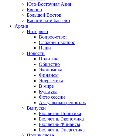
Юго-Восточная Азия
Европа
Большой Восток
Каспийский бассейн
Архив
Интервью
Вопрос-ответ
Сложный вопрос
Наши
Новости
Политика
Общество
Экономика
Финансы
Энергетика
В мире
Культура
Фото сессии
Актуальный репортаж
Выпуски
Бюллетнь Политика
Бюллетнь Экономика
Бюллетнь Финансы
Бюллетнь Энергетика
Прошу слова