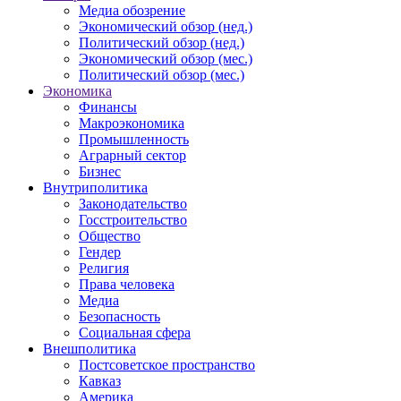
Медиа обозрение
Экономический обзор (нед.)
Политический обзор (нед.)
Экономический обзор (мес.)
Политический обзор (мес.)
Экономика
Финансы
Макроэкономика
Промышленность
Аграрный сектор
Бизнес
Внутриполитика
Законодательство
Госстроительство
Общество
Гендер
Религия
Права человека
Медиа
Безопасность
Социальная сфера
Внешполитика
Постсоветское пространство
Кавказ
Америка