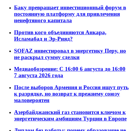
Баку превращает инвестиционный форум в
постоянную платформу для привлечения
ненефтяного капитала
Против кого объединяются Анкара,
Исламабад и Эр-Рияд?
SOFAZ инвестировал в энергетику Перу, но
не раскрыл сумму сделки
Медиаобозрение: С 16:00 6 августа до 16:00
7 августа 2026 года
После выборов Армения и Россия ищут путь
к разрядке, но возврат к прежнему союзу
маловероятен
Азербайджанский газ становится ключом к
энергетическим амбициям Турции в Европе
Диплом без работы: почему образование не