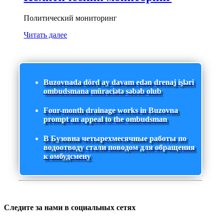
Политический мониторинг
Читать далее
Buzovnada dörd ay davam edən drenaj işləri
ombudsmana müraciətə səbəb olub
Four-month drainage works in Buzovna
prompt an appeal to the ombudsman
В Бузовна четырехмесячные работы по
водоотводу стали поводом для обращения
к омбудсмену
Следите за нами в социальных сетях