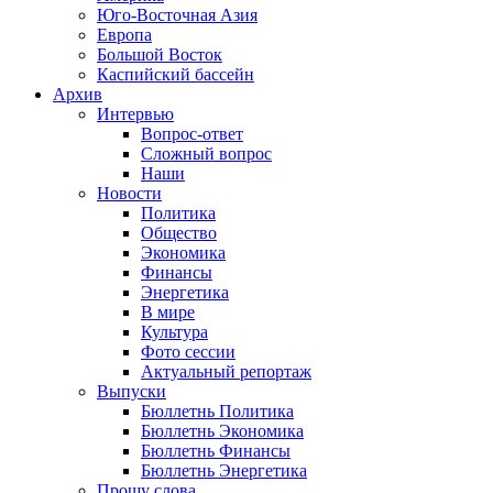
Юго-Восточная Азия
Европа
Большой Восток
Каспийский бассейн
Архив
Интервью
Вопрос-ответ
Сложный вопрос
Наши
Новости
Политика
Общество
Экономика
Финансы
Энергетика
В мире
Культура
Фото сессии
Актуальный репортаж
Выпуски
Бюллетнь Политика
Бюллетнь Экономика
Бюллетнь Финансы
Бюллетнь Энергетика
Прошу слова