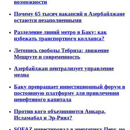
возможности
Почему 65 тысяч вакансий в Азербайджане
остаются незаполненными
Разделение линий метро в Баку: как
избежать транспортного коллапса?
Летопись свободы Тебриза: движение
Мешруте и современность
Азербайджан централизует управление
медиа
Баку превращает инвестиционный форум в
постоянную платформу для привлечения
ненефтяного капитала
Против кого объединяются Анкара,
Исламабад и Эр-Рияд?
SOFAZ инвестировал в энергетику Перу, но