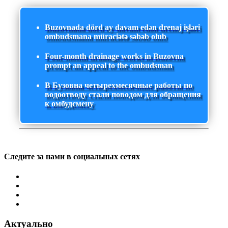
Buzovnada dörd ay davam edən drenaj işləri
ombudsmana müraciətə səbəb olub
Four-month drainage works in Buzovna
prompt an appeal to the ombudsman
В Бузовна четырехмесячные работы по
водоотводу стали поводом для обращения
к омбудсмену
Следите за нами в социальных сетях
Актуально