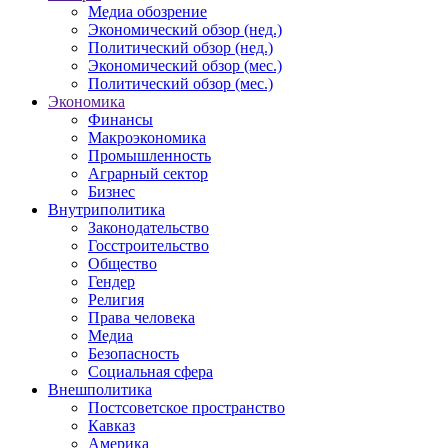
Медиа обозрение
Экономический обзор (нед.)
Политический обзор (нед.)
Экономический обзор (мес.)
Политический обзор (мес.)
Экономика
Финансы
Макроэкономика
Промышленность
Аграрный сектор
Бизнес
Внутриполитика
Законодательство
Госстроительство
Общество
Гендер
Религия
Права человека
Медиа
Безопасность
Социальная сфера
Внешполитика
Постсоветское пространство
Кавказ
Америка