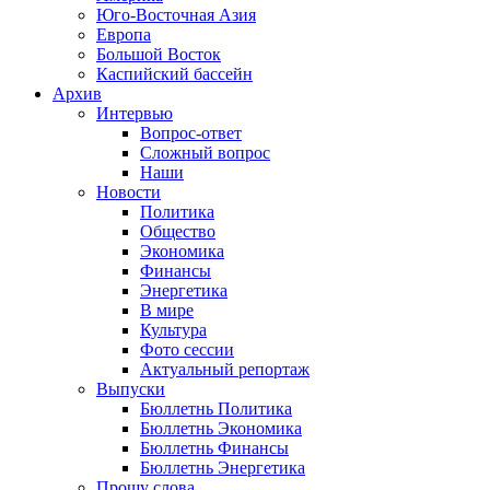
Юго-Восточная Азия
Европа
Большой Восток
Каспийский бассейн
Архив
Интервью
Вопрос-ответ
Сложный вопрос
Наши
Новости
Политика
Общество
Экономика
Финансы
Энергетика
В мире
Культура
Фото сессии
Актуальный репортаж
Выпуски
Бюллетнь Политика
Бюллетнь Экономика
Бюллетнь Финансы
Бюллетнь Энергетика
Прошу слова