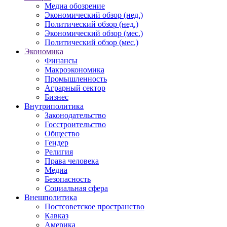
Медиа обозрение
Экономический обзор (нед.)
Политический обзор (нед.)
Экономический обзор (мес.)
Политический обзор (мес.)
Экономика
Финансы
Макроэкономика
Промышленность
Аграрный сектор
Бизнес
Внутриполитика
Законодательство
Госстроительство
Общество
Гендер
Религия
Права человека
Медиа
Безопасность
Социальная сфера
Внешполитика
Постсоветское пространство
Кавказ
Америка