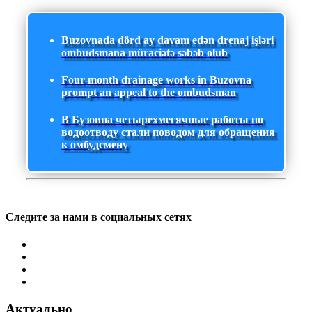
Buzovnada dörd ay davam edən drenaj işləri
ombudsmana müraciətə səbəb olub
Four-month drainage works in Buzovna
prompt an appeal to the ombudsman
В Бузовна четырехмесячные работы по
водоотводу стали поводом для обращения
к омбудсмену
Следите за нами в социальных сетях
Актуально