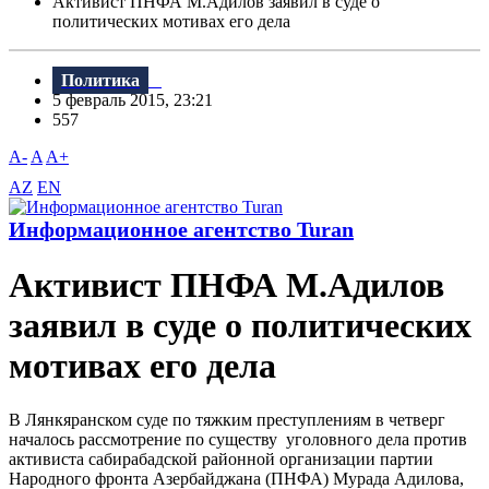
Активист ПНФА М.Адилов заявил в суде о
политических мотивах его дела
Политика
5 февраль 2015, 23:21
557
A-
A
A+
AZ
EN
Информационное агентство Turan
Активист ПНФА М.Адилов
заявил в суде о политических
мотивах его дела
В Лянкяранском суде по тяжким преступлениям в четверг
началось рассмотрение по существу уголовного дела против
активиста сабирабадской районной организации партии
Народного фронта Азербайджана (ПНФА) Мурада Адилова,