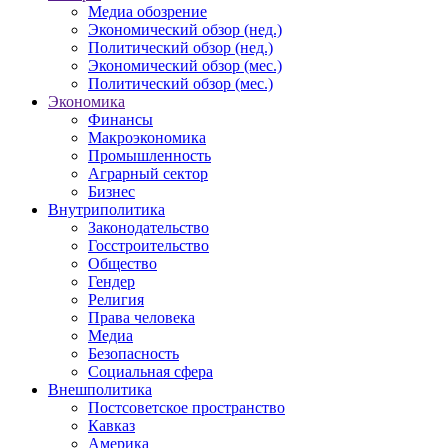
Медиа обозрение
Экономический обзор (нед.)
Политический обзор (нед.)
Экономический обзор (мес.)
Политический обзор (мес.)
Экономика
Финансы
Макроэкономика
Промышленность
Аграрный сектор
Бизнес
Внутриполитика
Законодательство
Госстроительство
Общество
Гендер
Религия
Права человека
Медиа
Безопасность
Социальная сфера
Внешполитика
Постсоветское пространство
Кавказ
Америка