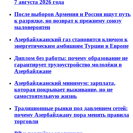
7 августа 2026 года
После выборов Армения и Россия ищут путь
к разрядке, но возврат к прежнему союзу
маловероятен
Азербайджанский газ становится ключом к
энергетическим амбициям Турции в Европе
Диплом без работы: почему образование не
гарантирует трудоустройство молодёжи в
Азербайджане
Азербайджанский минимум: зарплата,
которая покрывает выживание, но не
самостоятельную жизнь
Традиционные рынки под давлением сетей:
почему Азербайджану пора менять правила
торговли