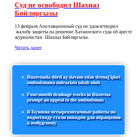
Суд не освободил Шахназ
Бяйляргызы
13 февраля Апелляционный суд не удовлетворил
жалобу защиты на решение Хатаинского суда об аресте
журналистки Шахназ Бяйляргызы.
Читать далее
Buzovnada dörd ay davam edən drenaj işləri
ombudsmana müraciətə səbəb olub
Four-month drainage works in Buzovna
prompt an appeal to the ombudsman
В Бузовна четырехмесячные работы по
водоотводу стали поводом для обращения
к омбудсмену