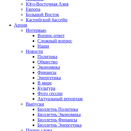
Юго-Восточная Азия
Европа
Большой Восток
Каспийский бассейн
Архив
Интервью
Вопрос-ответ
Сложный вопрос
Наши
Новости
Политика
Общество
Экономика
Финансы
Энергетика
В мире
Культура
Фото сессии
Актуальный репортаж
Выпуски
Бюллетнь Политика
Бюллетнь Экономика
Бюллетнь Финансы
Бюллетнь Энергетика
Прошу слова