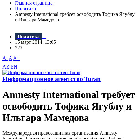
Главная страница
Политика
Amnesty International требует освободить Тофика Ягублу
и Ильгара Мамедова
Политика
15 март 2014, 13:05
725
A-
A
A+
AZ
EN
Информационное агентство Turan
Amnesty International требует
освободить Тофика Ягублу и
Ильгара Мамедова
Международная правозащитная организация Amnesty
International потребовала немедленно освободить Тофика