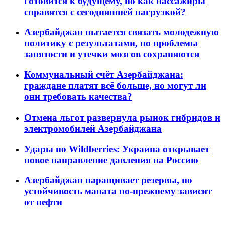
готовится к будущему, но как пассажиры
справятся с сегодняшней нагрузкой?
Азербайджан пытается связать молодежную
политику с результатами, но проблемы
занятости и утечки мозгов сохраняются
Коммунальный счёт Азербайджана:
граждане платят всё больше, но могут ли
они требовать качества?
Отмена льгот развернула рынок гибридов и
электромобилей Азербайджана
Удары по Wildberries: Украина открывает
новое направление давления на Россию
Азербайджан наращивает резервы, но
устойчивость маната по-прежнему зависит
от нефти