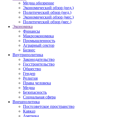
Медиа обозрение
Экономический обзор (нед.)
Политический обзор (нед.)
Экономический обзор (мес.)
Политический обзор (мес.)
Экономика
Финансы
Макроэкономика
Промышленность
Аграрный сектор
Бизнес
Внутриполитика
Законодательство
Госстроительство
Общество
Гендер
Религия
Права человека
Медиа
Безопасность
Социальная сфера
Внешполитика
Постсоветское пространство
Кавказ
Америка