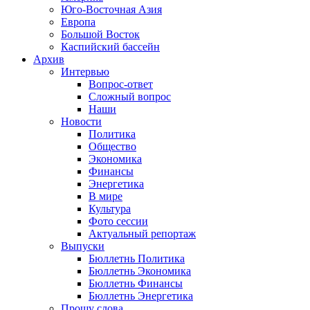
Юго-Восточная Азия
Европа
Большой Восток
Каспийский бассейн
Архив
Интервью
Вопрос-ответ
Сложный вопрос
Наши
Новости
Политика
Общество
Экономика
Финансы
Энергетика
В мире
Культура
Фото сессии
Актуальный репортаж
Выпуски
Бюллетнь Политика
Бюллетнь Экономика
Бюллетнь Финансы
Бюллетнь Энергетика
Прошу слова