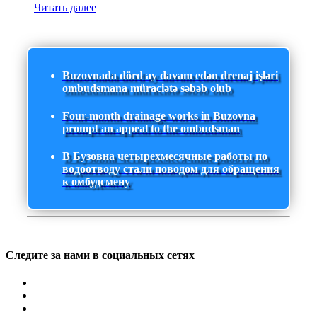
Читать далее
Buzovnada dörd ay davam edən drenaj işləri
ombudsmana müraciətə səbəb olub
Four-month drainage works in Buzovna
prompt an appeal to the ombudsman
В Бузовна четырехмесячные работы по
водоотводу стали поводом для обращения
к омбудсмену
Следите за нами в социальных сетях