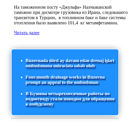
На таможенном посту «Джульфа» Нахчыванской
таможни при досмотре грузовика из Ирана, следовашего
транзитом в Турцию, в топливном баке и баке системы
отопления было выявлено 101,4 кг метамфетамина.
Читать далее
Buzovnada dörd ay davam edən drenaj işləri
ombudsmana müraciətə səbəb olub
Four-month drainage works in Buzovna
prompt an appeal to the ombudsman
В Бузовна четырехмесячные работы по
водоотводу стали поводом для обращения
к омбудсмену