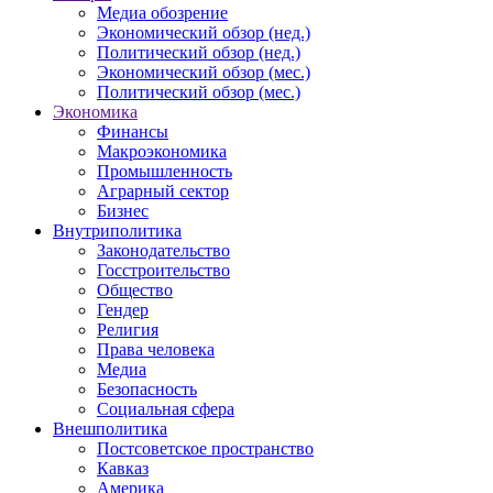
Медиа обозрение
Экономический обзор (нед.)
Политический обзор (нед.)
Экономический обзор (мес.)
Политический обзор (мес.)
Экономика
Финансы
Макроэкономика
Промышленность
Аграрный сектор
Бизнес
Внутриполитика
Законодательство
Госстроительство
Общество
Гендер
Религия
Права человека
Медиа
Безопасность
Социальная сфера
Внешполитика
Постсоветское пространство
Кавказ
Америка