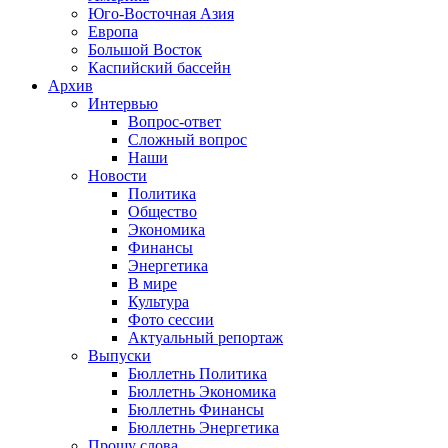
Юго-Восточная Азия
Европа
Большой Восток
Каспийский бассейн
Архив
Интервью
Вопрос-ответ
Сложный вопрос
Наши
Новости
Политика
Общество
Экономика
Финансы
Энергетика
В мире
Культура
Фото сессии
Актуальный репортаж
Выпуски
Бюллетнь Политика
Бюллетнь Экономика
Бюллетнь Финансы
Бюллетнь Энергетика
Прошу слова