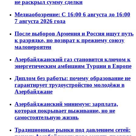
не раскрыл сумму сделки
Медиаобозрение: С 16:00 6 августа до 16:00
7 августа 2026 года
После выборов Армения и Россия ищут путь
к разрядке, но возврат к прежнему союзу
маловероятен
Азербайджанский газ становится ключом к
энергетическим амбициям Турции в Европе
Диплом без работы: почему образование не
гарантирует трудоустройство молодёжи в
Азербайджане
Азербайджанский минимум: зарплата,
которая покрывает выживание, но не
самостоятельную жизнь
Традиционные рынки под давлением сетей: