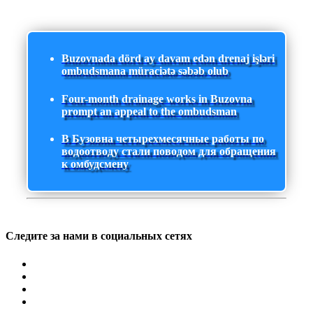
Buzovnada dörd ay davam edən drenaj işləri
ombudsmana müraciətə səbəb olub
Four-month drainage works in Buzovna
prompt an appeal to the ombudsman
В Бузовна четырехмесячные работы по
водоотводу стали поводом для обращения
к омбудсмену
Следите за нами в социальных сетях