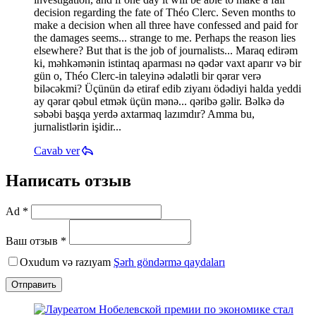
decision regarding the fate of Théo Clerc. Seven months to
make a decision when all three have confessed and paid for
the damages seems... strange to me. Perhaps the reason lies
elsewhere? But that is the job of journalists... Maraq edirəm
ki, məhkəmənin istintaq aparması nə qədər vaxt aparır və bir
gün o, Théo Clerc-in taleyinə ədalətli bir qərar verə
biləcəkmi? Üçünün də etiraf edib ziyanı ödədiyi halda yeddi
ay qərar qəbul etmək üçün mənə... qəribə gəlir. Bəlkə də
səbəbi başqa yerdə axtarmaq lazımdır? Amma bu,
jurnalistlərin işidir...
Cavab ver
Написать отзыв
Ad *
Ваш отзыв *
Oxudum və razıyam
Şərh göndərmə qaydaları
Отправить