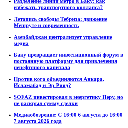
Разделение линий метро в Баку: как
избежать транспортного коллапса?
Летопись свободы Тебриза: движение
Мешруте и современность
Азербайджан централизует управление
медиа
Баку превращает инвестиционный форум в
постоянную платформу для привлечения
ненефтяного капитала
Против кого объединяются Анкара,
Исламабад и Эр-Рияд?
SOFAZ инвестировал в энергетику Перу, но
не раскрыл сумму сделки
Медиаобозрение: С 16:00 6 августа до 16:00
7 августа 2026 года