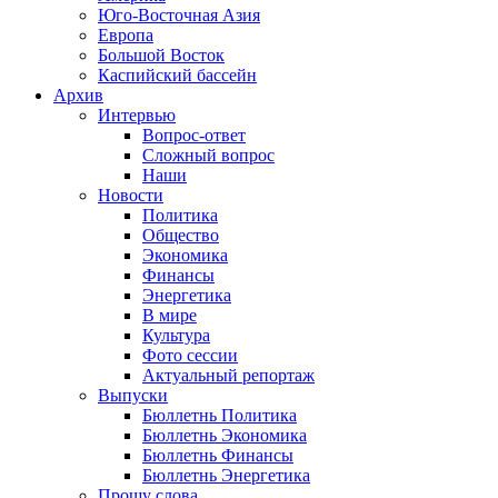
Юго-Восточная Азия
Европа
Большой Восток
Каспийский бассейн
Архив
Интервью
Вопрос-ответ
Сложный вопрос
Наши
Новости
Политика
Общество
Экономика
Финансы
Энергетика
В мире
Культура
Фото сессии
Актуальный репортаж
Выпуски
Бюллетнь Политика
Бюллетнь Экономика
Бюллетнь Финансы
Бюллетнь Энергетика
Прошу слова