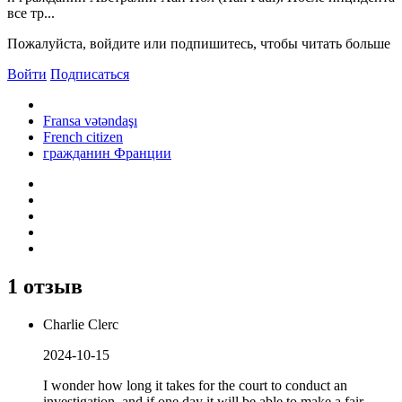
все тр...
Пожалуйста, войдите или подпишитесь, чтобы читать больше
Войти
Подписаться
Fransa vətəndaşı
French citizen
гражданин Франции
1 отзыв
Charlie Clerc
2024-10-15
I wonder how long it takes for the court to conduct an
investigation, and if one day it will be able to make a fair