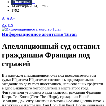
Политика
14 октябрь 2024, 17:43
1792
A-
A
A+
AZ
EN
Информационное агентство Turan
Апелляционный суд оставил
гражданина Франции под
стражей
В Бакинском апелляционном суде под председательством
судьи Ибрагима Ибрагимли состоялось предварительное
заседание по делу трех иностранцев, нарисовавших граффити
в депо Бакинского метрополитена в марте этого года.
Фигурантами уголовного дела является гражданин Франции
Клерк Тео Хюго (Clerc Theo Hugo), гражданин Новой
Зеландии Де-Сенту Квентин Исмаэль (De-Saint Quentin İsmael)
и гражданин Австралии Хан Пол (Han Paul). После инцидента