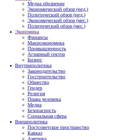
Медиа обозрение
Экономический обзор (нед.)
Политический обзор (нед.)
Экономический обзор (мес.)
Политический обзор (мес.)
Экономика
Финансы
Макроэкономика
Промышленность
Аграрный сектор
Бизнес
Внутриполитика
Законодательство
Госстроительство
Общество
Гендер
Религия
Права человека
Медиа
Безопасность
Социальная сфера
Внешполитика
Постсоветское пространство
Кавказ
Америка