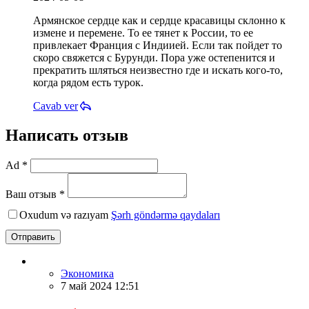
Армянское сердце как и сердце красавицы склонно к
измене и перемене. То ее тянет к России, то ее
привлекает Франция с Индиией. Если так пойдет то
скоро свяжется с Бурунди. Пора уже остепенится и
прекратить шляться неизвестно где и искать кого-то,
когда рядом есть турок.
Cavab ver
Написать отзыв
Ad *
Ваш отзыв *
Oxudum və razıyam
Şərh göndərmə qaydaları
Отправить
Экономика
7 май 2024 12:51