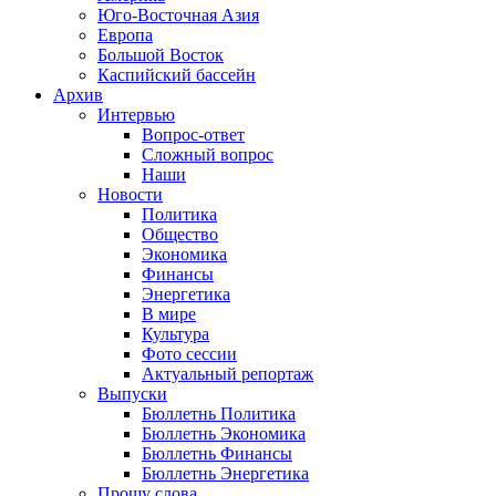
Юго-Восточная Азия
Европа
Большой Восток
Каспийский бассейн
Архив
Интервью
Вопрос-ответ
Сложный вопрос
Наши
Новости
Политика
Общество
Экономика
Финансы
Энергетика
В мире
Культура
Фото сессии
Актуальный репортаж
Выпуски
Бюллетнь Политика
Бюллетнь Экономика
Бюллетнь Финансы
Бюллетнь Энергетика
Прошу слова