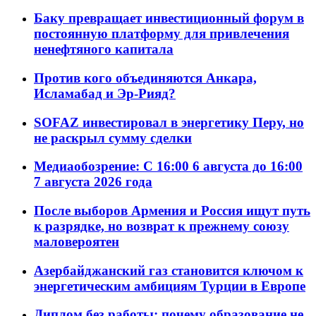
Баку превращает инвестиционный форум в
постоянную платформу для привлечения
ненефтяного капитала
Против кого объединяются Анкара,
Исламабад и Эр-Рияд?
SOFAZ инвестировал в энергетику Перу, но
не раскрыл сумму сделки
Медиаобозрение: С 16:00 6 августа до 16:00
7 августа 2026 года
После выборов Армения и Россия ищут путь
к разрядке, но возврат к прежнему союзу
маловероятен
Азербайджанский газ становится ключом к
энергетическим амбициям Турции в Европе
Диплом без работы: почему образование не