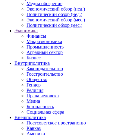
Медиа обозрение
Экономический обзор (нед.)
Политический обзор (нед.)
Экономический обзор (мес.)
Политический обзор (мес.)
Экономика
Финансы
Макроэкономика
Промышленность
Аграрный сектор
Бизнес
Внутриполитика
Законодательство
Госстроительство
Общество
Гендер
Религия
Права человека
Медиа
Безопасность
Социальная сфера
Внешполитика
Постсоветское пространство
Кавказ
Америка