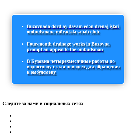
Buzovnada dörd ay davam edən drenaj işləri
ombudsmana müraciətə səbəb olub
Four-month drainage works in Buzovna
prompt an appeal to the ombudsman
В Бузовна четырехмесячные работы по
водоотводу стали поводом для обращения
к омбудсмену
Следите за нами в социальных сетях