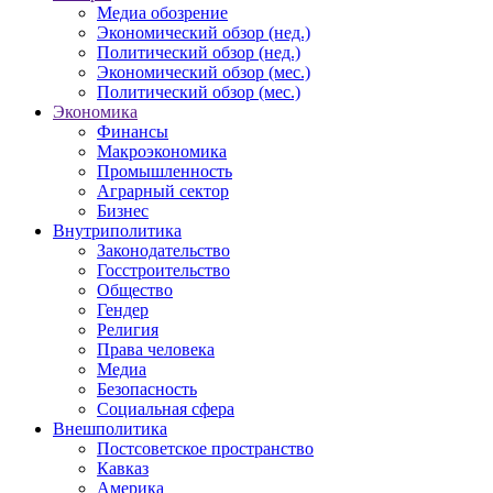
Медиа обозрение
Экономический обзор (нед.)
Политический обзор (нед.)
Экономический обзор (мес.)
Политический обзор (мес.)
Экономика
Финансы
Макроэкономика
Промышленность
Аграрный сектор
Бизнес
Внутриполитика
Законодательство
Госстроительство
Общество
Гендер
Религия
Права человека
Медиа
Безопасность
Социальная сфера
Внешполитика
Постсоветское пространство
Кавказ
Америка