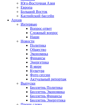
Юго-Восточная Азия
Европа
Большой Восток
Каспийский бассейн
Архив
Интервью
Вопрос-ответ
Сложный вопрос
Наши
Новости
Политика
Общество
Экономика
Финансы
Энергетика
В мире
Культура
Фото сессии
Актуальный репортаж
Выпуски
Бюллетнь Политика
Бюллетнь Экономика
Бюллетнь Финансы
Бюллетнь Энергетика
Прошу слова