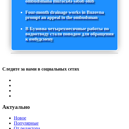
ombudsmana müraciətə səbəb olub
Four-month drainage works in Buzovna
prompt an appeal to the ombudsman
В Бузовна четырехмесячные работы по
водоотводу стали поводом для обращения
к омбудсмену
Следите за нами в социальных сетях
Актуально
Новое
Популярные
От редактора