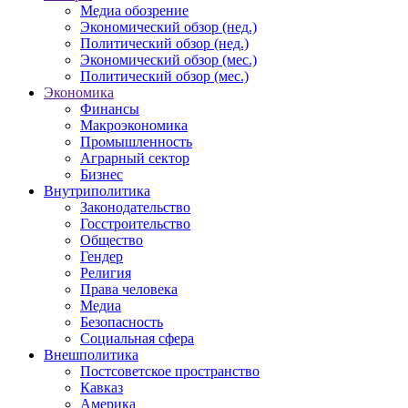
Медиа обозрение
Экономический обзор (нед.)
Политический обзор (нед.)
Экономический обзор (мес.)
Политический обзор (мес.)
Экономика
Финансы
Макроэкономика
Промышленность
Аграрный сектор
Бизнес
Внутриполитика
Законодательство
Госстроительство
Общество
Гендер
Религия
Права человека
Медиа
Безопасность
Социальная сфера
Внешполитика
Постсоветское пространство
Кавказ
Америка