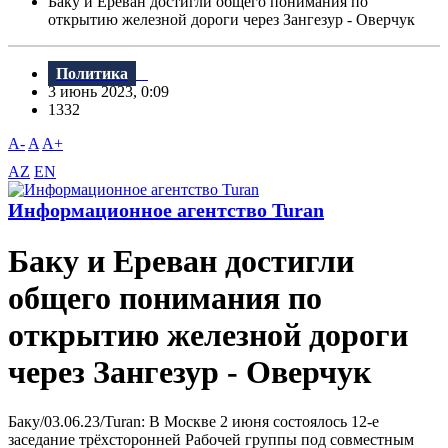
Баку и Ереван достигли общего понимания по
открытию железной дороги через Зангезур - Оверчук
Политика
3 июнь 2023, 0:09
1332
A-
A
A+
AZ
EN
Информационное агентство Turan
Баку и Ереван достигли
общего понимания по
открытию железной дороги
через Зангезур - Оверчук
Баку/03.06.23/Turan: В Москве 2 июня состоялось 12-е
заседание трёхсторонней Рабочей группы под совместным