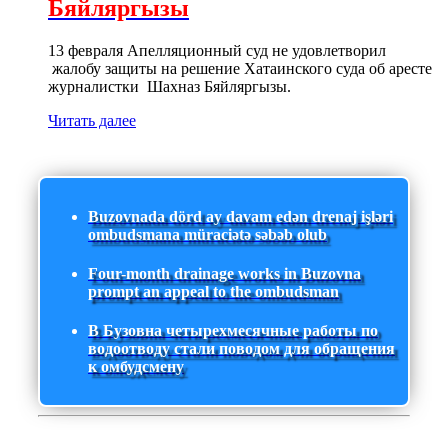
Бяйляргызы
13 февраля Апелляционный суд не удовлетворил
жалобу защиты на решение Хатаинского суда об аресте
журналистки Шахназ Бяйляргызы.
Читать далее
Buzovnada dörd ay davam edən drenaj işləri
ombudsmana müraciətə səbəb olub
Four-month drainage works in Buzovna
prompt an appeal to the ombudsman
В Бузовна четырехмесячные работы по
водоотводу стали поводом для обращения
к омбудсмену