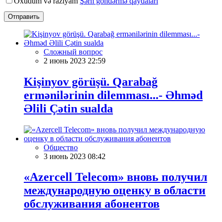
Oxudum və razıyam
Şərh göndərmə qaydaları
Отправить
Сложный вопрос
2 июнь 2023 22:59
Kişinyov görüşü. Qarabağ
ermənilərinin dilemması...- Əhməd
Əlili Çətin sualda
Общество
3 июнь 2023 08:42
«Azercell Telecom» вновь получил
международную оценку в области
обслуживания абонентов