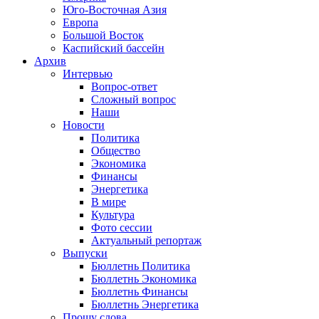
Юго-Восточная Азия
Европа
Большой Восток
Каспийский бассейн
Архив
Интервью
Вопрос-ответ
Сложный вопрос
Наши
Новости
Политика
Общество
Экономика
Финансы
Энергетика
В мире
Культура
Фото сессии
Актуальный репортаж
Выпуски
Бюллетнь Политика
Бюллетнь Экономика
Бюллетнь Финансы
Бюллетнь Энергетика
Прошу слова