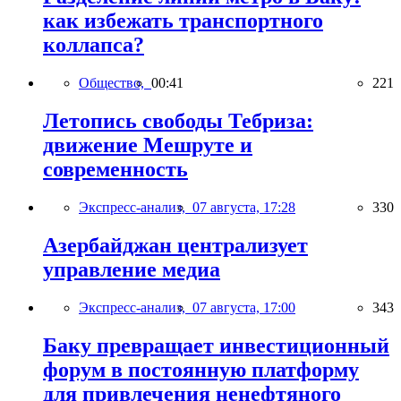
как избежать транспортного
коллапса?
Общество,
00:41
221
Летопись свободы Тебриза:
движение Мешруте и
современность
Экспресс-анализ,
07 августа, 17:28
330
Азербайджан централизует
управление медиа
Экспресс-анализ,
07 августа, 17:00
343
Баку превращает инвестиционный
форум в постоянную платформу
для привлечения ненефтяного