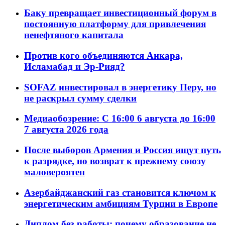
Баку превращает инвестиционный форум в
постоянную платформу для привлечения
ненефтяного капитала
Против кого объединяются Анкара,
Исламабад и Эр-Рияд?
SOFAZ инвестировал в энергетику Перу, но
не раскрыл сумму сделки
Медиаобозрение: С 16:00 6 августа до 16:00
7 августа 2026 года
После выборов Армения и Россия ищут путь
к разрядке, но возврат к прежнему союзу
маловероятен
Азербайджанский газ становится ключом к
энергетическим амбициям Турции в Европе
Диплом без работы: почему образование не