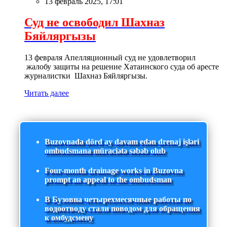
13 февраль 2025, 17:01
Суд не освободил Шахназ
Бяйляргызы
13 февраля Апелляционный суд не удовлетворил
жалобу защиты на решение Хатаинского суда об аресте
журналистки Шахназ Бяйляргызы.
Читать далее
Buzovnada dörd ay davam edən drenaj işləri
ombudsmana müraciətə səbəb olub
Four-month drainage works in Buzovna
prompt an appeal to the ombudsman
В Бузовна четырехмесячные работы по
водоотводу стали поводом для обращения
к омбудсмену