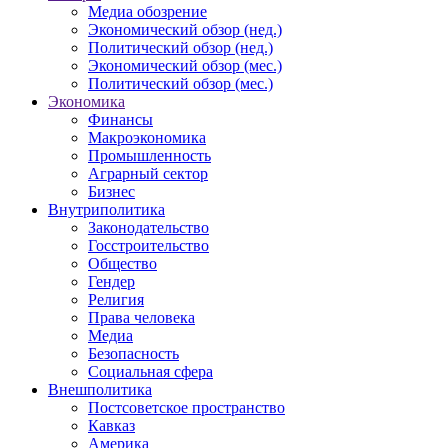
Медиа обозрение
Экономический обзор (нед.)
Политический обзор (нед.)
Экономический обзор (мес.)
Политический обзор (мес.)
Экономика
Финансы
Макроэкономика
Промышленность
Аграрный сектор
Бизнес
Внутриполитика
Законодательство
Госстроительство
Общество
Гендер
Религия
Права человека
Медиа
Безопасность
Социальная сфера
Внешполитика
Постсоветское пространство
Кавказ
Америка