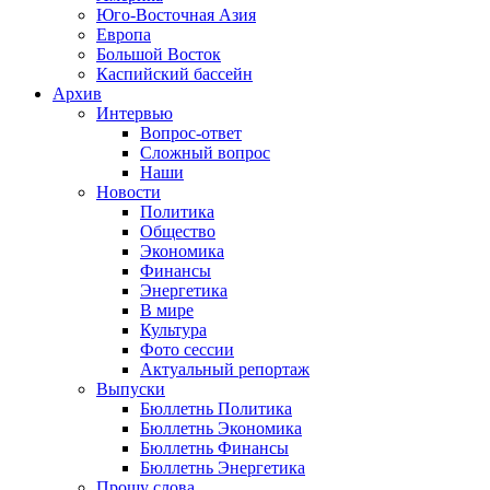
Юго-Восточная Азия
Европа
Большой Восток
Каспийский бассейн
Архив
Интервью
Вопрос-ответ
Сложный вопрос
Наши
Новости
Политика
Общество
Экономика
Финансы
Энергетика
В мире
Культура
Фото сессии
Актуальный репортаж
Выпуски
Бюллетнь Политика
Бюллетнь Экономика
Бюллетнь Финансы
Бюллетнь Энергетика
Прошу слова