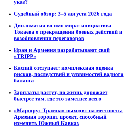
указ?
Судебный обзор: 3–5 августа 2026 года
Дипломатия во имя мира: инициатива
Токаева о прекращении боевых действий и
возобновлении переговоров
Иран и Армения разрабатывают свой
«TRIPP»
Каспий отступает: комплексная оценка
рисков, последствий и уязвимостей водного
баланса
Зарплаты растут, но жизнь дорожает
быстрее там, где это заметнее всего
«Маршрут Трампа» выходит на местность:
Армения торопит проект, способный
изменить Южный Кавказ