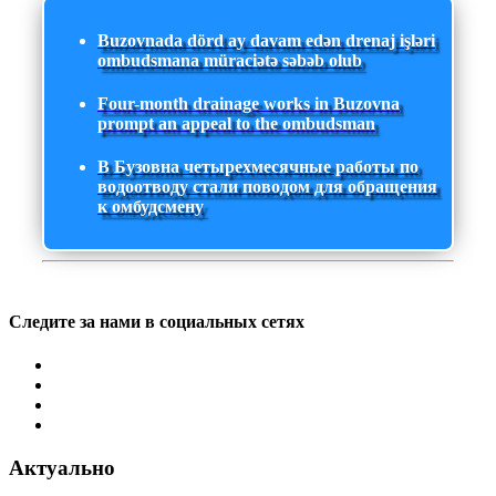
Buzovnada dörd ay davam edən drenaj işləri
ombudsmana müraciətə səbəb olub
Four-month drainage works in Buzovna
prompt an appeal to the ombudsman
В Бузовна четырехмесячные работы по
водоотводу стали поводом для обращения
к омбудсмену
Следите за нами в социальных сетях
Актуально