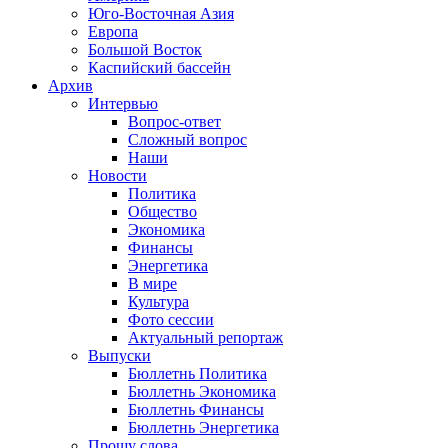
Юго-Восточная Азия
Европа
Большой Восток
Каспийский бассейн
Архив
Интервью
Вопрос-ответ
Сложный вопрос
Наши
Новости
Политика
Общество
Экономика
Финансы
Энергетика
В мире
Культура
Фото сессии
Актуальный репортаж
Выпуски
Бюллетнь Политика
Бюллетнь Экономика
Бюллетнь Финансы
Бюллетнь Энергетика
Прошу слова