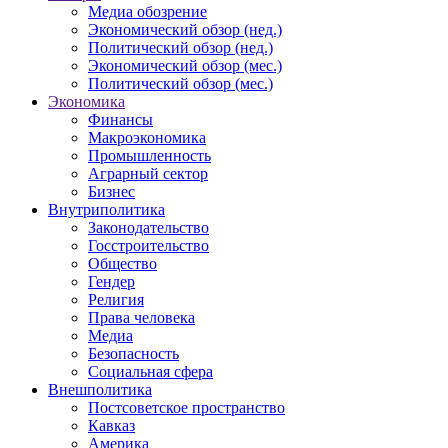
Медиа обозрение
Экономический обзор (нед.)
Политический обзор (нед.)
Экономический обзор (мес.)
Политический обзор (мес.)
Экономика
Финансы
Макроэкономика
Промышленность
Аграрный сектор
Бизнес
Внутриполитика
Законодательство
Госстроительство
Общество
Гендер
Религия
Права человека
Медиа
Безопасность
Социальная сфера
Внешполитика
Постсоветское пространство
Кавказ
Америка