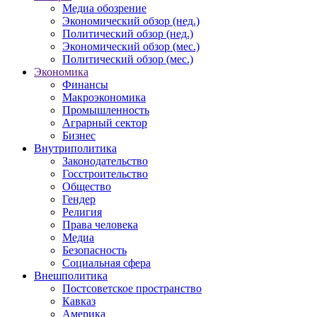
Медиа обозрение
Экономический обзор (нед.)
Политический обзор (нед.)
Экономический обзор (мес.)
Политический обзор (мес.)
Экономика
Финансы
Макроэкономика
Промышленность
Аграрный сектор
Бизнес
Внутриполитика
Законодательство
Госстроительство
Общество
Гендер
Религия
Права человека
Медиа
Безопасность
Социальная сфера
Внешполитика
Постсоветское пространство
Кавказ
Америка