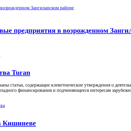
вые предприятия в возрожденном Занги
а
тва Turan
кованы статьи, содержащие клеветнические утверждения о деятел
 западного финансирования и подчиняющееся интересам зарубежн
ка
в Кишиневе