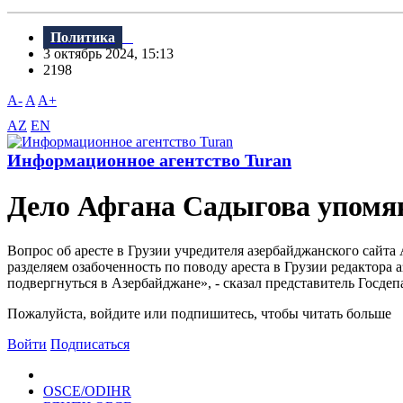
Политика
3 октябрь 2024, 15:13
2198
A-
A
A+
AZ
EN
Информационное агентство Turan
Дело Афгана Садыгова упом
Вопрос об аресте в Грузии учредителя азербайджанского сай
разделяем озабоченность по поводу ареста в Грузии редактора
подвергнуться в Азербайджане», - сказал представитель Госд
Пожалуйста, войдите или подпишитесь, чтобы читать больше
Войти
Подписаться
OSCE/ODIHR