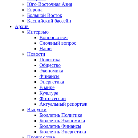
Юго-Восточная Азия
Европа
Большой Восток
Каспийский бассейн
Архив
Интервью
Вопрос-ответ
Сложный вопрос
Наши
Новости
Политика
Общество
Экономика
Финансы
Энергетика
В мире
Культура
Фото сессии
Актуальный репортаж
Выпуски
Бюллетнь Политика
Бюллетнь Экономика
Бюллетнь Финансы
Бюллетнь Энергетика
Прошу слова