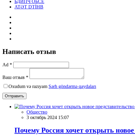
БДИПЧ ОБСЕ
ATƏT DTİHB
Написать отзыв
Ad *
Ваш отзыв *
Oxudum və razıyam
Şərh göndərmə qaydaları
Отправить
Общество
3 октябрь 2024 15:07
Почему Россия хочет открыть новое