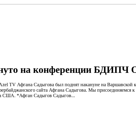
януто на конференции БДИПЧ 
та Azel TV Афгана Садыгова был поднят накануне на Варшавск
 азербайджанского сайта Афгана Садыгова. Мы присоединяемся к
епа США. *Афган Садыгов Садыгов...