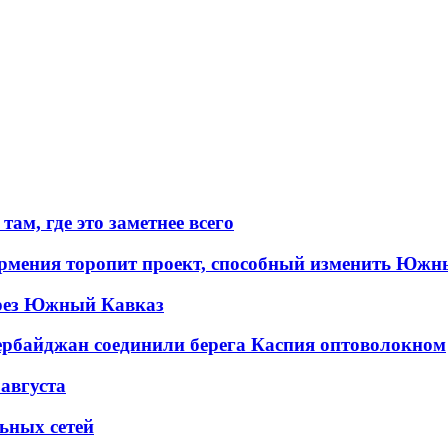
ам, где это заметнее всего
рмения торопит проект, способный изменить Южн
рез Южный Кавказ
ербайджан соединили берега Каспия оптоволокном
 августа
льных сетей