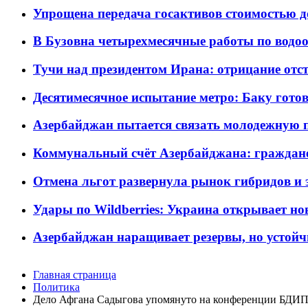
Упрощена передача госактивов стоимостью д
В Бузовна четырехмесячные работы по водоо
Тучи над президентом Ирана: отрицание отст
Десятимесячное испытание метро: Баку готов
Азербайджан пытается связать молодежную п
Коммунальный счёт Азербайджана: граждане 
Отмена льгот развернула рынок гибридов и
Удары по Wildberries: Украина открывает но
Азербайджан наращивает резервы, но устойч
Главная страница
Политика
Дело Афгана Садыгова упомянуто на конференции БДИ