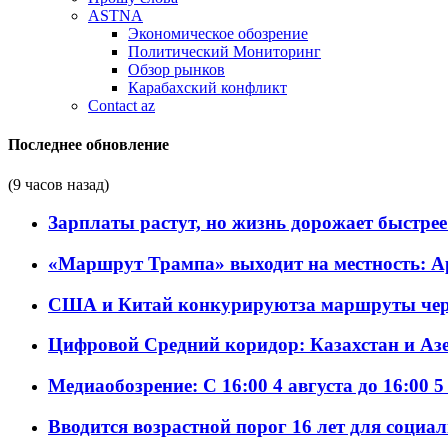
ASTNA
Экономическое обозрение
Политический Мониторинг
Обзор рынков
Карабахский конфликт
Contact az
Последнее обновление
(9 часов назад)
Зарплаты растут, но жизнь дорожает быстрее т
«Маршрут Трампа» выходит на местность: А
США и Китай конкурируютза маршруты че
Цифровой Средний коридор: Казахстан и Аз
Медиаобозрение: С 16:00 4 августа до 16:00 5
Вводится возрастной порог 16 лет для социа