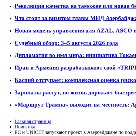
Революция качества на таможне или новая 
Что стоит за визитом главы МИД Азербайдж
Новая модель управления для AZAL, ASCO и 
Судебный обзор: 3–5 августа 2026 года
Дипломатия во имя мира: инициатива Токаев
Иран и Армения разрабатывают свой «TRIP
Каспий отступает: комплексная оценка риско
Зарплаты растут, но жизнь дорожает быстрее т
«Маршрут Трампа» выходит на местность: А
Главная страница
Политика
ЕС и UNICEF запускают проект в Азербайджане по подд