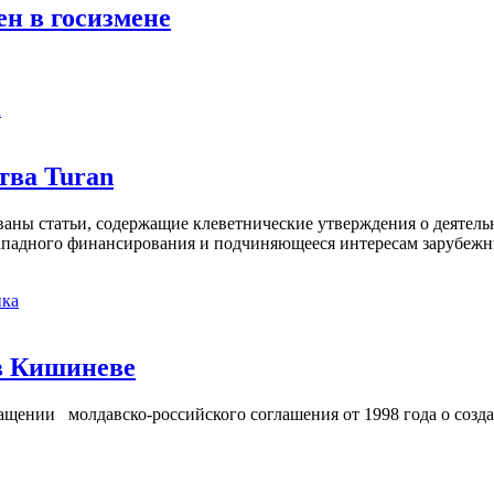
ен в госизмене
а
тва Turan
кованы статьи, содержащие клеветнические утверждения о деятел
 западного финансирования и подчиняющееся интересам зарубежн
ка
в Кишиневе
ении молдавско-российского соглашения от 1998 года о созд