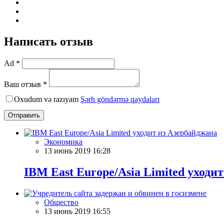
Написать отзыв
Ad *
Ваш отзыв *
Oxudum və razıyam
Şərh göndərmə qaydaları
Отправить
Экономика
13 июнь 2019 16:28
IBM East Europe/Asia Limited уходи
Общество
13 июнь 2019 16:55