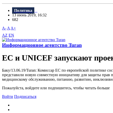
Политика
13 июнь 2019, 16:32
682
A-
A
A+
AZ
EN
Информационное агентство Turan
ЕС и UNICEF запускают проек
Баку/13.06.19/Turan: Комиссар ЕС по европейской политике с
представили новую совместную инициативу для защиты прав пр
медицинскому обслуживанию, питанию, развитию, инклюзивно
Пожалуйста, войдите или подпишитесь, чтобы читать больше
Войти
Подписаться