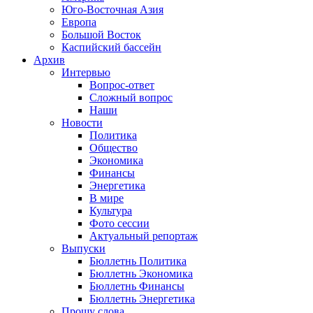
Юго-Восточная Азия
Европа
Большой Восток
Каспийский бассейн
Архив
Интервью
Вопрос-ответ
Сложный вопрос
Наши
Новости
Политика
Общество
Экономика
Финансы
Энергетика
В мире
Культура
Фото сессии
Актуальный репортаж
Выпуски
Бюллетнь Политика
Бюллетнь Экономика
Бюллетнь Финансы
Бюллетнь Энергетика
Прошу слова