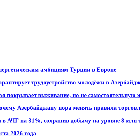
энергетическим амбициям Турции в Европе
гарантирует трудоустройство молодёжи в Азербайд
ая покрывает выживание, но не самостоятельную 
почему Азербайджану пора менять правила торгов
в АЧГ на 31%, сохранив добычу на уровне 8 млн 
уста 2026 года