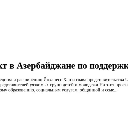
т в Азербайджане по поддерж
оседства и расширению Йоханесс Хан и глава представительств
едставителей уязвимых групп детей и молодежи.На этот проект 
му образованию, социальным услугам, общинной и семе...