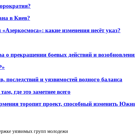
бюрократия?
ана в Киев?
«Азеркосмоса»: какие изменения несёт указ?
а о прекращении боевых действий и возобновлени
P»
в, последствий и уязвимостей водного баланса
ам, где это заметнее всего
рмения торопит проект, способный изменить Южн
ержке уязвимых групп молодежи