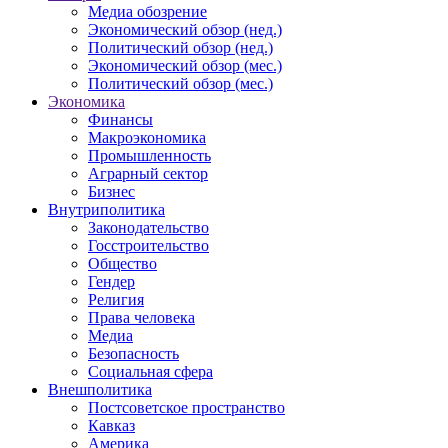
Медиа обозрение
Экономический обзор (нед.)
Политический обзор (нед.)
Экономический обзор (мес.)
Политический обзор (мес.)
Экономика
Финансы
Макроэкономика
Промышленность
Аграрный сектор
Бизнес
Внутриполитика
Законодательство
Госстроительство
Общество
Гендер
Религия
Права человека
Медиа
Безопасность
Социальная сфера
Внешполитика
Постсоветское пространство
Кавказ
Америка