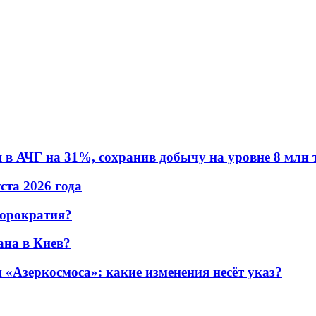
в АЧГ на 31%, сохранив добычу на уровне 8 млн 
уста 2026 года
бюрократия?
ана в Киев?
«Азеркосмоса»: какие изменения несёт указ?