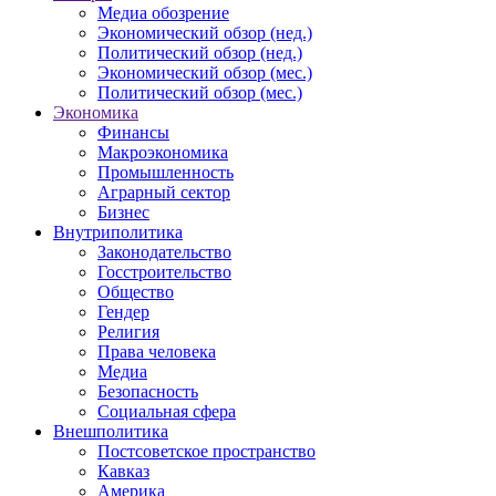
Медиа обозрение
Экономический обзор (нед.)
Политический обзор (нед.)
Экономический обзор (мес.)
Политический обзор (мес.)
Экономика
Финансы
Макроэкономика
Промышленность
Аграрный сектор
Бизнес
Внутриполитика
Законодательство
Госстроительство
Общество
Гендер
Религия
Права человека
Медиа
Безопасность
Социальная сфера
Внешполитика
Постсоветское пространство
Кавказ
Америка