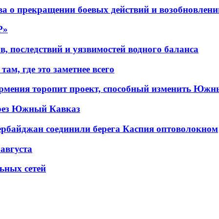
а о прекращении боевых действий и возобновлени
P»
в, последствий и уязвимостей водного баланса
ам, где это заметнее всего
рмения торопит проект, способный изменить Южн
рез Южный Кавказ
ербайджан соединили берега Каспия оптоволокном
 августа
льных сетей