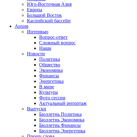
Юго-Восточная Азия
Европа
Большой Восток
Каспийский бассейн
Архив
Интервью
Вопрос-ответ
Сложный вопрос
Наши
Новости
Политика
Общество
Экономика
Финансы
Энергетика
В мире
Культура
Фото сессии
Актуальный репортаж
Выпуски
Бюллетнь Политика
Бюллетнь Экономика
Бюллетнь Финансы
Бюллетнь Энергетика
Прошу слова