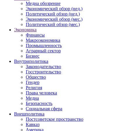
Медиа обозрение
Экономический обзор (нед.)
Политический обзор (нед.)
Экономический обзор (мес.)
Политический обзор (мес.)
Экономика
Финансы
Макроэкономика
Промышленность
Аграрный сектор
Бизнес
Внутриполитика
Законодательство
Госстроительство
Общество
Гендер
Религия
Права человека
Медиа
Безопасность
Социальная сфера
Внешполитика
Постсоветское пространство
Кавказ
Америка