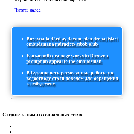
Читать далее
Buzovnada dörd ay davam edən drenaj işləri
ombudsmana müraciətə səbəb olub
Four-month drainage works in Buzovna
prompt an appeal to the ombudsman
В Бузовна четырехмесячные работы по
водоотводу стали поводом для обращения
к омбудсмену
Следите за нами в социальных сетях