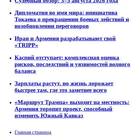
Судебный обзор: 3–5 августа 2026 года
Дипломатия во имя мира: инициатива
Токаева о прекращении боевых действий и
возобновлении переговоров
Иран и Армения разрабатывают свой
«TRIPP»
Каспий отступает: комплексная оценка
рисков, последствий и уязвимостей водного
баланса
Зарплаты растут, но жизнь дорожает
быстрее там, где это заметнее всего
«Маршрут Трампа» выходит на местность:
Армения торопит проект, способный
изменить Южный Кавказ
Главная страница