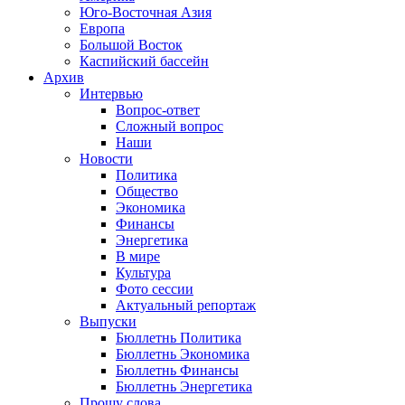
Юго-Восточная Азия
Европа
Большой Восток
Каспийский бассейн
Архив
Интервью
Вопрос-ответ
Сложный вопрос
Наши
Новости
Политика
Общество
Экономика
Финансы
Энергетика
В мире
Культура
Фото сессии
Актуальный репортаж
Выпуски
Бюллетнь Политика
Бюллетнь Экономика
Бюллетнь Финансы
Бюллетнь Энергетика
Прошу слова