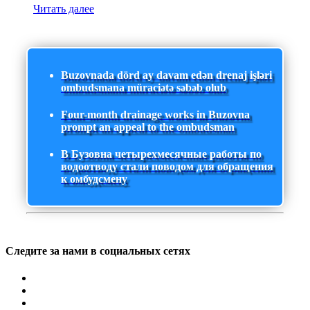
Читать далее
Buzovnada dörd ay davam edən drenaj işləri
ombudsmana müraciətə səbəb olub
Four-month drainage works in Buzovna
prompt an appeal to the ombudsman
В Бузовна четырехмесячные работы по
водоотводу стали поводом для обращения
к омбудсмену
Следите за нами в социальных сетях