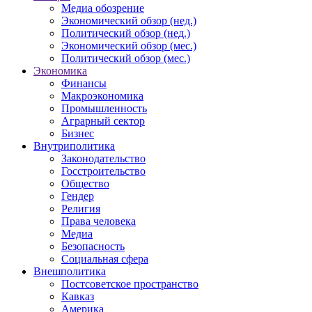
Медиа обозрение
Экономический обзор (нед.)
Политический обзор (нед.)
Экономический обзор (мес.)
Политический обзор (мес.)
Экономика
Финансы
Макроэкономика
Промышленность
Аграрный сектор
Бизнес
Внутриполитика
Законодательство
Госстроительство
Общество
Гендер
Религия
Права человека
Медиа
Безопасность
Социальная сфера
Внешполитика
Постсоветское пространство
Кавказ
Америка