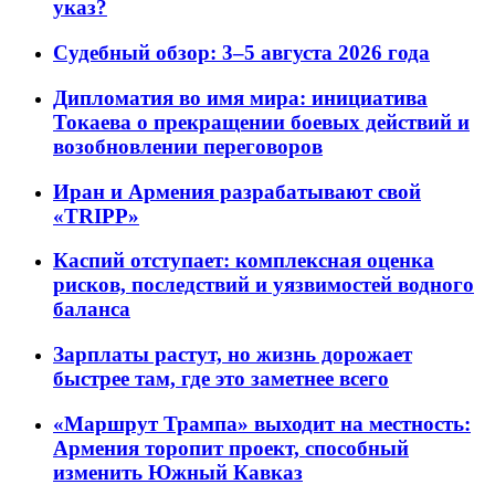
указ?
Судебный обзор: 3–5 августа 2026 года
Дипломатия во имя мира: инициатива
Токаева о прекращении боевых действий и
возобновлении переговоров
Иран и Армения разрабатывают свой
«TRIPP»
Каспий отступает: комплексная оценка
рисков, последствий и уязвимостей водного
баланса
Зарплаты растут, но жизнь дорожает
быстрее там, где это заметнее всего
«Маршрут Трампа» выходит на местность:
Армения торопит проект, способный
изменить Южный Кавказ