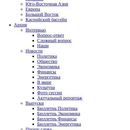
Юго-Восточная Азия
Европа
Большой Восток
Каспийский бассейн
Архив
Интервью
Вопрос-ответ
Сложный вопрос
Наши
Новости
Политика
Общество
Экономика
Финансы
Энергетика
В мире
Культура
Фото сессии
Актуальный репортаж
Выпуски
Бюллетнь Политика
Бюллетнь Экономика
Бюллетнь Финансы
Бюллетнь Энергетика
Прошу слова