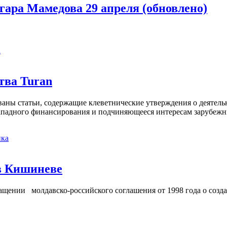
гара Мамедова 29 апреля (обновлено)
а
тва Turan
кованы статьи, содержащие клеветнические утверждения о деятел
 западного финансирования и подчиняющееся интересам зарубежн
ка
в Кишиневе
ении молдавско-российского соглашения от 1998 года о созд