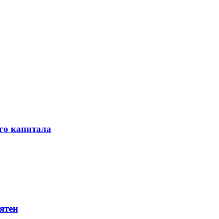
го капитала
ятен