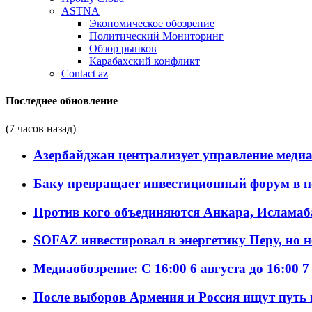
ASTNA
Экономическое обозрение
Политический Мониторинг
Обзор рынков
Карабахский конфликт
Contact az
Последнее обновление
(7 часов назад)
Азербайджан централизует управление меди
Баку превращает инвестиционный форум в п
Против кого объединяются Анкара, Исламаб
SOFAZ инвестировал в энергетику Перу, но 
Медиаобозрение: С 16:00 6 августа до 16:00 7
После выборов Армения и Россия ищут путь к