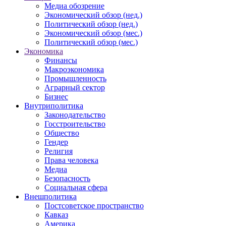
Медиа обозрение
Экономический обзор (нед.)
Политический обзор (нед.)
Экономический обзор (мес.)
Политический обзор (мес.)
Экономика
Финансы
Макроэкономика
Промышленность
Аграрный сектор
Бизнес
Внутриполитика
Законодательство
Госстроительство
Общество
Гендер
Религия
Права человека
Медиа
Безопасность
Социальная сфера
Внешполитика
Постсоветское пространство
Кавказ
Америка