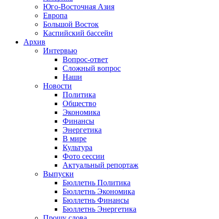
Юго-Восточная Азия
Европа
Большой Восток
Каспийский бассейн
Архив
Интервью
Вопрос-ответ
Сложный вопрос
Наши
Новости
Политика
Общество
Экономика
Финансы
Энергетика
В мире
Культура
Фото сессии
Актуальный репортаж
Выпуски
Бюллетнь Политика
Бюллетнь Экономика
Бюллетнь Финансы
Бюллетнь Энергетика
Прошу слова