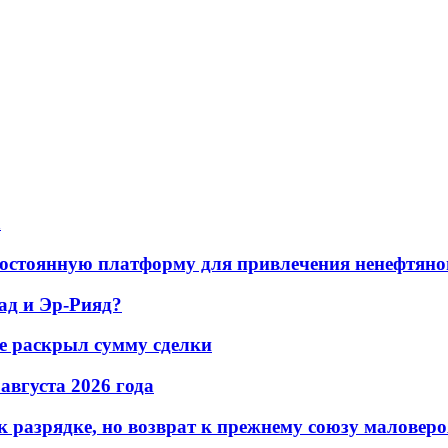
а
остоянную платформу для привлечения ненефтяно
ад и Эр-Рияд?
не раскрыл сумму сделки
 августа 2026 года
 разрядке, но возврат к прежнему союзу маловеро