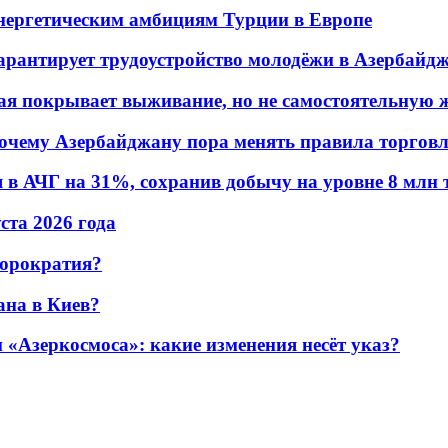
энергетическим амбициям Турции в Европе
гарантирует трудоустройство молодёжи в Азербайд
ая покрывает выживание, но не самостоятельную 
почему Азербайджану пора менять правила торгов
в АЧГ на 31%, сохранив добычу на уровне 8 млн 
уста 2026 года
бюрократия?
ана в Киев?
«Азеркосмоса»: какие изменения несёт указ?