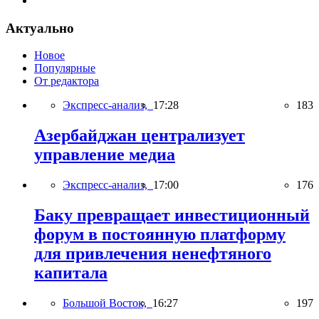
Актуально
Новое
Популярные
От редактора
Экспресс-анализ,
17:28
183
Азербайджан централизует
управление медиа
Экспресс-анализ,
17:00
176
Баку превращает инвестиционный
форум в постоянную платформу
для привлечения ненефтяного
капитала
Большой Восток,
16:27
197