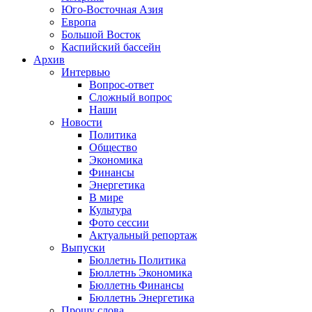
Юго-Восточная Азия
Европа
Большой Восток
Каспийский бассейн
Архив
Интервью
Вопрос-ответ
Сложный вопрос
Наши
Новости
Политика
Общество
Экономика
Финансы
Энергетика
В мире
Культура
Фото сессии
Актуальный репортаж
Выпуски
Бюллетнь Политика
Бюллетнь Экономика
Бюллетнь Финансы
Бюллетнь Энергетика
Прошу слова