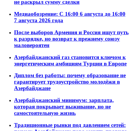
не раскрыл сумму сделки
Медиаобозрение: С 16:00 6 августа до 16:00
7 августа 2026 года
После выборов Армения и Россия ищут путь
к разрядке, но возврат к прежнему союзу
маловероятен
Азербайджанский газ становится ключом к
энергетическим амбициям Турции в Европе
Диплом без работы: почему образование не
гарантирует трудоустройство молодёжи в
Азербайджане
Азербайджанский минимум: зарплата,
которая покрывает выживание, но не
самостоятельную жизнь
Традиционные рынки под давлением сетей: