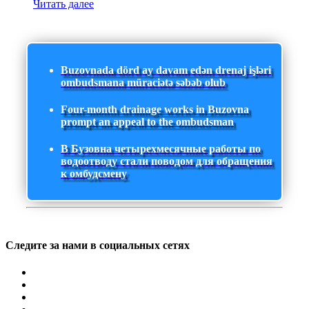
Читать далее
Buzovnada dörd ay davam edən drenaj işləri
ombudsmana müraciətə səbəb olub
Four-month drainage works in Buzovna
prompt an appeal to the ombudsman
В Бузовна четырехмесячные работы по
водоотводу стали поводом для обращения
к омбудсмену
Следите за нами в социальных сетях