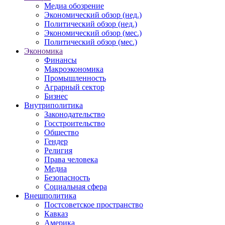
Медиа обозрение
Экономический обзор (нед.)
Политический обзор (нед.)
Экономический обзор (мес.)
Политический обзор (мес.)
Экономика
Финансы
Макроэкономика
Промышленность
Аграрный сектор
Бизнес
Внутриполитика
Законодательство
Госстроительство
Общество
Гендер
Религия
Права человека
Медиа
Безопасность
Социальная сфера
Внешполитика
Постсоветское пространство
Кавказ
Америка