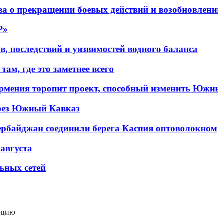
а о прекращении боевых действий и возобновлени
P»
в, последствий и уязвимостей водного баланса
ам, где это заметнее всего
рмения торопит проект, способный изменить Южн
рез Южный Кавказ
ербайджан соединили берега Каспия оптоволокном
 августа
льных сетей
рцию