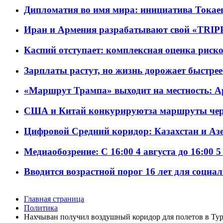
Дипломатия во имя мира: инициатива Токаев
Иран и Армения разрабатывают свой «TRIP
Каспий отступает: комплексная оценка риско
Зарплаты растут, но жизнь дорожает быстрее т
«Маршрут Трампа» выходит на местность: А
США и Китай конкурируютза маршруты че
Цифровой Средний коридор: Казахстан и Аз
Медиаобозрение: С 16:00 4 августа до 16:00 5
Вводится возрастной порог 16 лет для социа
Главная страница
Политика
Нахчыван получил воздушный коридор для полетов в Ту