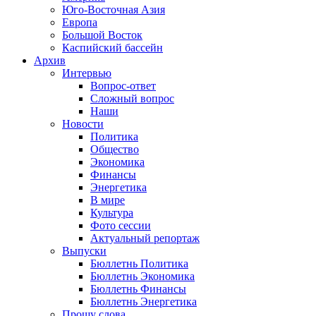
Юго-Восточная Азия
Европа
Большой Восток
Каспийский бассейн
Архив
Интервью
Вопрос-ответ
Сложный вопрос
Наши
Новости
Политика
Общество
Экономика
Финансы
Энергетика
В мире
Культура
Фото сессии
Актуальный репортаж
Выпуски
Бюллетнь Политика
Бюллетнь Экономика
Бюллетнь Финансы
Бюллетнь Энергетика
Прошу слова