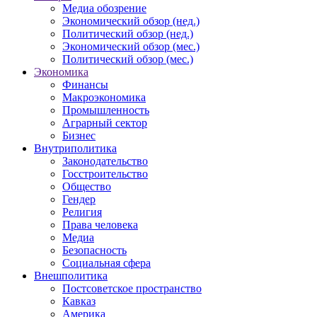
Медиа обозрение
Экономический обзор (нед.)
Политический обзор (нед.)
Экономический обзор (мес.)
Политический обзор (мес.)
Экономика
Финансы
Макроэкономика
Промышленность
Аграрный сектор
Бизнес
Внутриполитика
Законодательство
Госстроительство
Общество
Гендер
Религия
Права человека
Медиа
Безопасность
Социальная сфера
Внешполитика
Постсоветское пространство
Кавказ
Америка