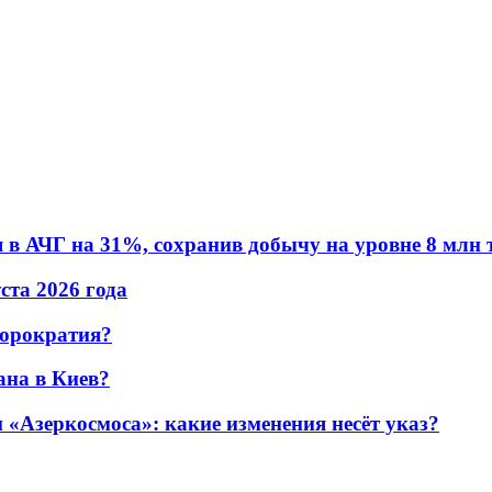
в АЧГ на 31%, сохранив добычу на уровне 8 млн 
уста 2026 года
бюрократия?
ана в Киев?
«Азеркосмоса»: какие изменения несёт указ?