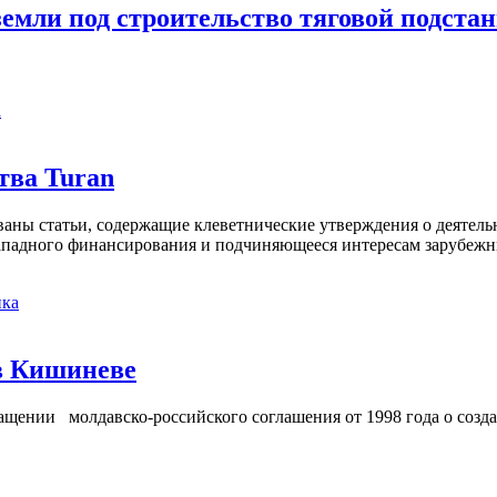
емли под строительство тяговой подста
а
тва Turan
кованы статьи, содержащие клеветнические утверждения о деятел
 западного финансирования и подчиняющееся интересам зарубежн
ка
в Кишиневе
ении молдавско-российского соглашения от 1998 года о созд