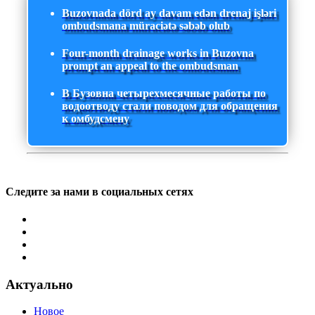
Buzovnada dörd ay davam edən drenaj işləri
ombudsmana müraciətə səbəb olub
Four-month drainage works in Buzovna
prompt an appeal to the ombudsman
В Бузовна четырехмесячные работы по
водоотводу стали поводом для обращения
к омбудсмену
Следите за нами в социальных сетях
Актуально
Новое