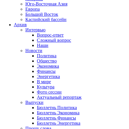
Юго-Восточная Азия
Европа
Большой Восток
Каспийский бассейн
Архив
Интервью
Вопрос-ответ
Сложный вопрос
Наши
Новости
Политика
Общество
Экономика
Финансы
Энергетика
В мире
Культура
Фото сессии
Актуальный репортаж
Выпуски
Бюллетнь Политика
Бюллетнь Экономика
Бюллетнь Финансы
Бюллетнь Энергетика
Прошу слова