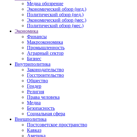
Медиа обозрение
Экономический обзор (нед.)
Политический обзор (нед.)
Экономический обзор (мес.)
Политический обзор (мес.)
Экономика
Финансы
Макроэкономика
Промышленность
Аграрный сектор
Бизнес
Внутриполитика
Законодательство
Госстроительство
Общество
Гендер
Религия
Права человека
Медиа
Безопасность
Социальная сфера
Внешполитика
Постсоветское пространство
Кавказ
Америка