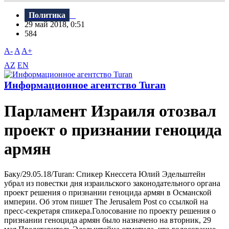
Политика
29 май 2018, 0:51
584
A-
A
A+
AZ
EN
Информационное агентство Turan
Парламент Израиля отозвал
проект о признании геноцида
армян
Баку/29.05.18/Turan: Спикер Кнессета Юлий Эдельштейн
убрал из повестки дня израильского законодательного органа
проект решения о признании геноцида армян в Османской
империи. Об этом пишет The Jerusalem Post со ссылкой на
пресс-секретаря спикера.Голосование по проекту решения о
признании геноцида армян было назначено на вторник, 29