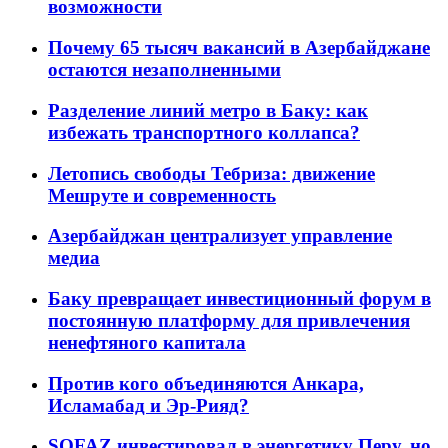
возможности
Почему 65 тысяч вакансий в Азербайджане
остаются незаполненными
Разделение линий метро в Баку: как
избежать транспортного коллапса?
Летопись свободы Тебриза: движение
Мешруте и современность
Азербайджан централизует управление
медиа
Баку превращает инвестиционный форум в
постоянную платформу для привлечения
ненефтяного капитала
Против кого объединяются Анкара,
Исламабад и Эр-Рияд?
SOFAZ инвестировал в энергетику Перу, но