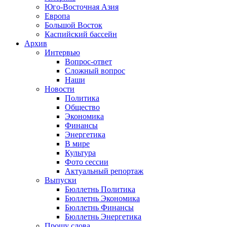
Юго-Восточная Азия
Европа
Большой Восток
Каспийский бассейн
Архив
Интервью
Вопрос-ответ
Сложный вопрос
Наши
Новости
Политика
Общество
Экономика
Финансы
Энергетика
В мире
Культура
Фото сессии
Актуальный репортаж
Выпуски
Бюллетнь Политика
Бюллетнь Экономика
Бюллетнь Финансы
Бюллетнь Энергетика
Прошу слова