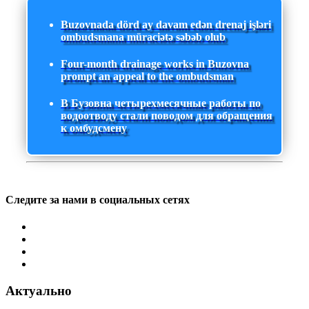
Buzovnada dörd ay davam edən drenaj işləri
ombudsmana müraciətə səbəb olub
Four-month drainage works in Buzovna
prompt an appeal to the ombudsman
В Бузовна четырехмесячные работы по
водоотводу стали поводом для обращения
к омбудсмену
Следите за нами в социальных сетях
Актуально