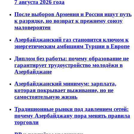
7 августа 2026 года
После выборов Армения и Россия ищут путь
к разрядке, но возврат к прежнему союзу
маловероятен
Азербайджанский газ становится ключом к
энергетическим амбициям Турции в Европе
Диплом без работы: почему образование не
гарантирует трудоустройство молодёжи в
Азербайджане
Азербайджанский минимум: зарплата,
которая покрывает выживание, но не
самостоятельную жизнь
Традиционные рынки под давлением сетей:
почему Азербайджану пора менять правила
торговли