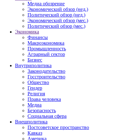
Медиа обозрение
Экономический обзор (нед.)
Политический обзор (нед.)
Экономический обзор (мес.)
Политический обзор (мес.)
Экономика
Финансы
Макроэкономика
Промышленность
Аграрный сектор
Бизнес
Внутриполитика
Законодательство
Госстроительство
Общество
Гендер
Религия
Права человека
Медиа
Безопасность
Социальная сфера
Внешполитика
Постсоветское пространство
Кавказ
Америка