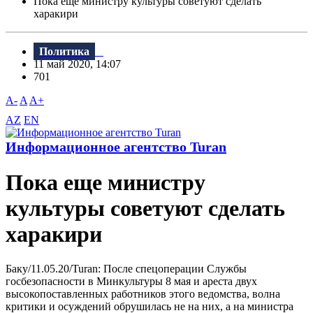
Пока еще министру культуры советуют сделать
харакири
Политика
11 май 2020, 14:07
701
A-
A
A+
AZ
EN
Информационное агентство Turan
Пока еще министру
культуры советуют сделать
харакири
Баку/11.05.20/Turan: После спецоперации Службы
госбезопасности в Минкультуры 8 мая и ареста двух
высокопоставленных работников этого ведомства, волна
критики и осуждений обрушилась не на них, а на министра