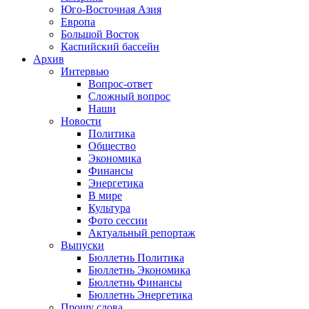
Юго-Восточная Азия
Европа
Большой Восток
Каспийский бассейн
Архив
Интервью
Вопрос-ответ
Сложный вопрос
Наши
Новости
Политика
Общество
Экономика
Финансы
Энергетика
В мире
Культура
Фото сессии
Актуальный репортаж
Выпуски
Бюллетнь Политика
Бюллетнь Экономика
Бюллетнь Финансы
Бюллетнь Энергетика
Прошу слова