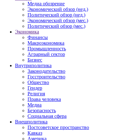
Медиа обозрение
Экономический обзор (нед.)
Политический обзор (нед.)
Экономический обзор (мес.)
Политический обзор (мес.)
Экономика
Финансы
Макроэкономика
Промышленность
Аграрный сектор
Бизнес
Внутриполитика
Законодательство
Госстроительство
Общество
Гендер
Религия
Права человека
Медиа
Безопасность
Социальная сфера
Внешполитика
Постсоветское пространство
Кавказ
Америка