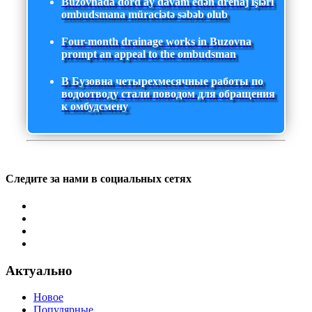
Buzovnada dörd ay davam edən drenaj işləri
ombudsmana müraciətə səbəb olub
Four-month drainage works in Buzovna
prompt an appeal to the ombudsman
В Бузовна четырехмесячные работы по
водоотводу стали поводом для обращения
к омбудсмену
Следите за нами в социальных сетях
Актуально
Новое
Популярные