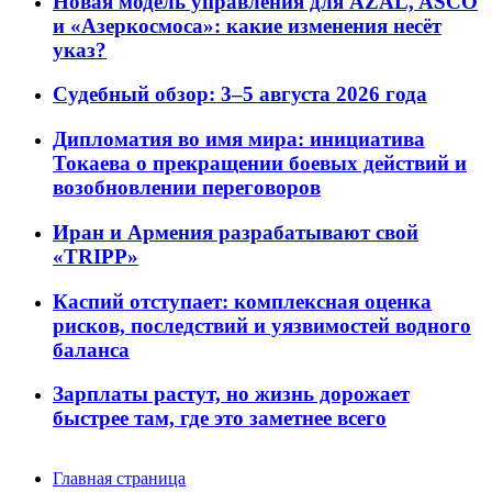
Новая модель управления для AZAL, ASCO
и «Азеркосмоса»: какие изменения несёт
указ?
Судебный обзор: 3–5 августа 2026 года
Дипломатия во имя мира: инициатива
Токаева о прекращении боевых действий и
возобновлении переговоров
Иран и Армения разрабатывают свой
«TRIPP»
Каспий отступает: комплексная оценка
рисков, последствий и уязвимостей водного
баланса
Зарплаты растут, но жизнь дорожает
быстрее там, где это заметнее всего
Главная страница