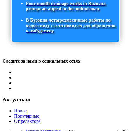
Four-month drainage works in Buzovna
prompt an appeal to the ombudsman
В Бузовна четырехмесячные работы по
водоотводу стали поводом для обращения
к омбудсмену
Следите за нами в социальных сетях
Актуально
Новое
Популярные
От редактора