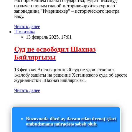
Распоряжением главы государства, Руфат Махмуд
назначен новым главой историко-архитектурного
заповедника "Ичеришехер" – исторического центра
Баку.
Читать далее
Политика
13 февраль 2025, 17:01
Суд не освободил Шахназ
Бяйляргызы
13 февраля Апелляционный суд не удовлетворил
жалобу защиты на решение Хатаинского суда об аресте
журналистки Шахназ Бяйляргызы.
Читать далее
Buzovnada dörd ay davam edən drenaj işləri
ombudsmana müraciətə səbəb olub