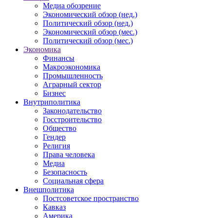
Медиа обозрение
Экономический обзор (нед.)
Политический обзор (нед.)
Экономический обзор (мес.)
Политический обзор (мес.)
Экономика
Финансы
Макроэкономика
Промышленность
Аграрный сектор
Бизнес
Внутриполитика
Законодательство
Госстроительство
Общество
Гендер
Религия
Права человека
Медиа
Безопасность
Социальная сфера
Внешполитика
Постсоветское пространство
Кавказ
Америка