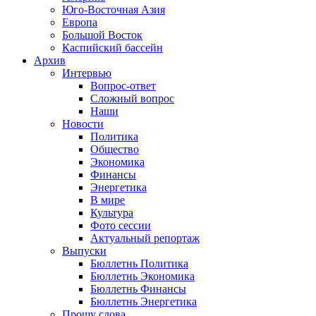
Юго-Восточная Азия
Европа
Большой Восток
Каспийский бассейн
Архив
Интервью
Вопрос-ответ
Сложный вопрос
Наши
Новости
Политика
Общество
Экономика
Финансы
Энергетика
В мире
Культура
Фото сессии
Актуальный репортаж
Выпуски
Бюллетнь Политика
Бюллетнь Экономика
Бюллетнь Финансы
Бюллетнь Энергетика
Прошу слова