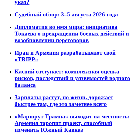
указ?
Судебный обзор: 3–5 августа 2026 года
Дипломатия во имя мира: инициатива
Токаева о прекращении боевых действий и
возобновлении переговоров
Иран и Армения разрабатывают свой
«TRIPP»
Каспий отступает: комплексная оценка
рисков, последствий и уязвимостей водного
баланса
Зарплаты растут, но жизнь дорожает
быстрее там, где это заметнее всего
«Маршрут Трампа» выходит на местность:
Армения торопит проект, способный
изменить Южный Кавказ