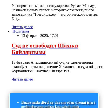
Распоряжением главы государства, Руфат Махмуд
назначен новым главой историко-архитектурного
заповедника "Ичеришехер" – исторического центра
Баку.
Читать далее
Политика
13 февраль 2025, 17:01
Суд не освободил Шахназ
Бяйляргызы
13 февраля Апелляционный суд не удовлетворил
жалобу защиты на решение Хатаинского суда об аресте
журналистки Шахназ Бяйляргызы.
Читать далее
Buzovnada dörd ay davam edən drenaj işləri
ombudsmana müraciətə səbəb olub