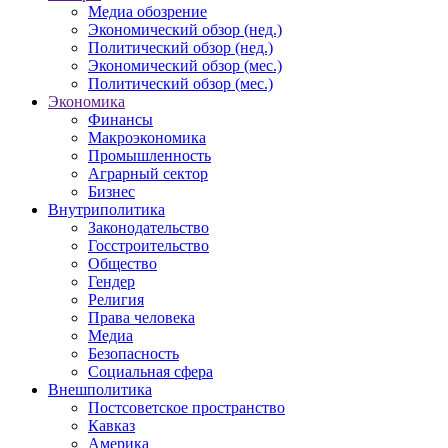
Медиа обозрение
Экономический обзор (нед.)
Политический обзор (нед.)
Экономический обзор (мес.)
Политический обзор (мес.)
Экономика
Финансы
Макроэкономика
Промышленность
Аграрный сектор
Бизнес
Внутриполитика
Законодательство
Госстроительство
Общество
Гендер
Религия
Права человека
Медиа
Безопасность
Социальная сфера
Внешполитика
Постсоветское пространство
Кавказ
Америка