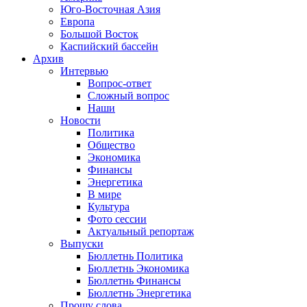
Юго-Восточная Азия
Европа
Большой Восток
Каспийский бассейн
Архив
Интервью
Вопрос-ответ
Сложный вопрос
Наши
Новости
Политика
Общество
Экономика
Финансы
Энергетика
В мире
Культура
Фото сессии
Актуальный репортаж
Выпуски
Бюллетнь Политика
Бюллетнь Экономика
Бюллетнь Финансы
Бюллетнь Энергетика
Прошу слова