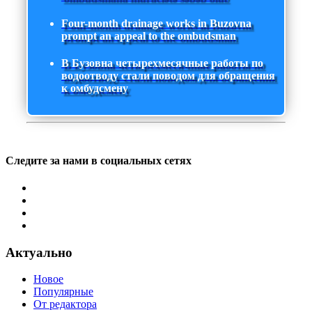
Four-month drainage works in Buzovna
prompt an appeal to the ombudsman
В Бузовна четырехмесячные работы по
водоотводу стали поводом для обращения
к омбудсмену
Следите за нами в социальных сетях
Актуально
Новое
Популярные
От редактора