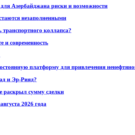
для Азербайджана риски и возможности
остаются незаполненными
ь транспортного коллапса?
е и современность
а
остоянную платформу для привлечения ненефтяно
ад и Эр-Рияд?
не раскрыл сумму сделки
 августа 2026 года