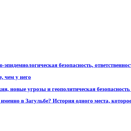
эпидемиологическая безопасность, ответственност
, чем у него
жия, новые угрозы и геополитическая безопасност
именно в Загульбе? История одного места, которо