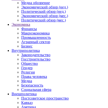
Медиа обозрение
Экономический обзор (нед.)
Политический обзор (нед.)
Экономический обзор (мес.)
Политический обзор (мес.)
Экономика
Финансы
Макроэкономика
Промышленность
Аграрный сектор
Бизнес
Внутриполитика
Законодательство
Госстроительство
Общество
Гендер
Религия
Права человека
Медиа
Безопасность
Социальная сфера
Внешполитика
Постсоветское пространство
Кавказ
Америка