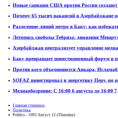
Новые санкции США против России создают 
Почему 65 тысяч вакансий в Азербайджане 
Разделение линий метро в Баку: как избежат
Летопись свободы Тебриза: движение Мешрут
Азербайджан централизует управление меди
Баку превращает инвестиционный форум в п
Против кого объединяются Анкара, Исламаб
SOFAZ инвестировал в энергетику Перу, но 
Медиаобозрение: С 16:00 6 августа до 16:00 7
Главная страница
Политика
Politics - 1993 Aвгуст 12 (Thursday)