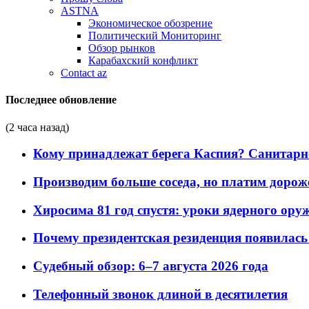
ASTNA
Экономическое обозрение
Политический Мониторинг
Обзор рынков
Карабахский конфликт
Contact az
Последнее обновление
(2 часа назад)
Кому принадлежат берега Каспия? Санитарно-
Производим больше соседа, но платим дороже
Хиросима 81 год спустя: уроки ядерного ору
Почему президентская резиденция появилась 
Судебный обзор: 6–7 августа 2026 года
Телефонный звонок длиной в десятилетия