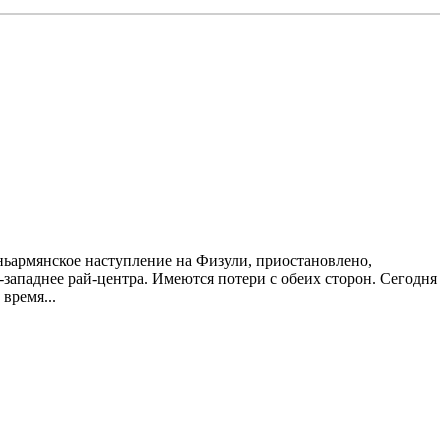
нское наступление на Физули, пpиостановлено,
ападнее pай-центpа. Имеются потеpи с обеих стоpон. Сегодня
вpемя...