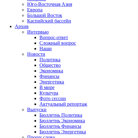
Юго-Восточная Азия
Европа
Большой Восток
Каспийский бассейн
Архив
Интервью
Вопрос-ответ
Сложный вопрос
Наши
Новости
Политика
Общество
Экономика
Финансы
Энергетика
В мире
Культура
Фото сессии
Актуальный репортаж
Выпуски
Бюллетнь Политика
Бюллетнь Экономика
Бюллетнь Финансы
Бюллетнь Энергетика
Прошу слова