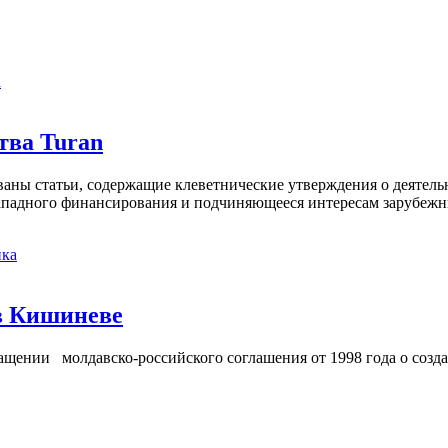
а
тва Turan
кованы статьи, содержащие клеветнические утверждения о деятел
 западного финансирования и подчиняющееся интересам зарубежн
ка
в Кишиневе
ении молдавско-российского соглашения от 1998 года о созд