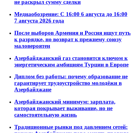
не раскрыл сумму сделки
Медиаобозрение: С 16:00 6 августа до 16:00
7 августа 2026 года
После выборов Армения и Россия ищут путь
к разрядке, но возврат к прежнему союзу
маловероятен
Азербайджанский газ становится ключом к
энергетическим амбициям Турции в Европе
Диплом без работы: почему образование не
гарантирует трудоустройство молодёжи в
Азербайджане
Азербайджанский минимум: зарплата,
которая покрывает выживание, но не
самостоятельную жизнь
Традиционные рынки под давлением сетей: