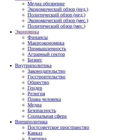
Медиа обозрение
Экономический обзор (нед.)
Политический обзор (нед.)
Экономический обзор (мес.)
Политический обзор (мес.)
Экономика
Финансы
Макроэкономика
Промышленность
Аграрный сектор
Бизнес
Внутриполитика
Законодательство
Госстроительство
Общество
Гендер
Религия
Права человека
Медиа
Безопасность
Социальная сфера
Внешполитика
Постсоветское пространство
Кавказ
Америка