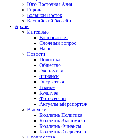
Юго-Восточная Азия
Европа
Большой Восток
Каспийский бассейн
Архив
Интервью
Вопрос-ответ
Сложный вопрос
Наши
Новости
Политика
Общество
Экономика
Финансы
Энергетика
В мире
Культура
Фото сессии
Актуальный репортаж
Выпуски
Бюллетнь Политика
Бюллетнь Экономика
Бюллетнь Финансы
Бюллетнь Энергетика
Прошу слова