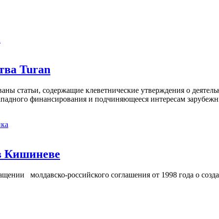
а
тва Turan
кованы статьи, содержащие клеветнические утверждения о деятел
 западного финансирования и подчиняющееся интересам зарубежн
ка
в Кишиневе
ении молдавско-российского соглашения от 1998 года о созд