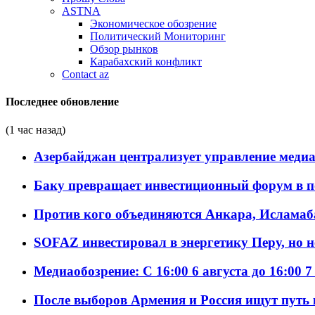
ASTNA
Экономическое обозрение
Политический Мониторинг
Обзор рынков
Карабахский конфликт
Contact az
Последнее обновление
(1 час назад)
Азербайджан централизует управление меди
Баку превращает инвестиционный форум в п
Против кого объединяются Анкара, Исламаб
SOFAZ инвестировал в энергетику Перу, но 
Медиаобозрение: С 16:00 6 августа до 16:00 7
После выборов Армения и Россия ищут путь к