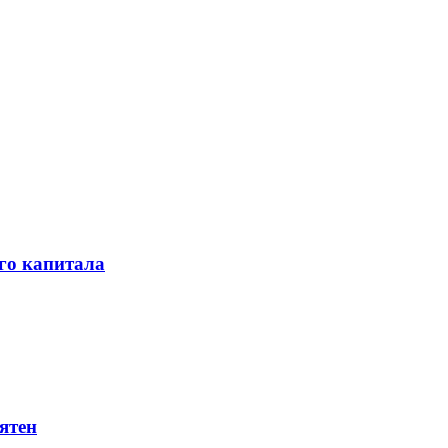
го капитала
ятен