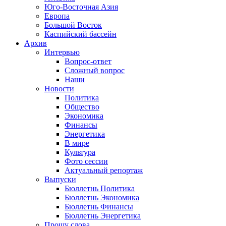
Юго-Восточная Азия
Европа
Большой Восток
Каспийский бассейн
Архив
Интервью
Вопрос-ответ
Сложный вопрос
Наши
Новости
Политика
Общество
Экономика
Финансы
Энергетика
В мире
Культура
Фото сессии
Актуальный репортаж
Выпуски
Бюллетнь Политика
Бюллетнь Экономика
Бюллетнь Финансы
Бюллетнь Энергетика
Прошу слова