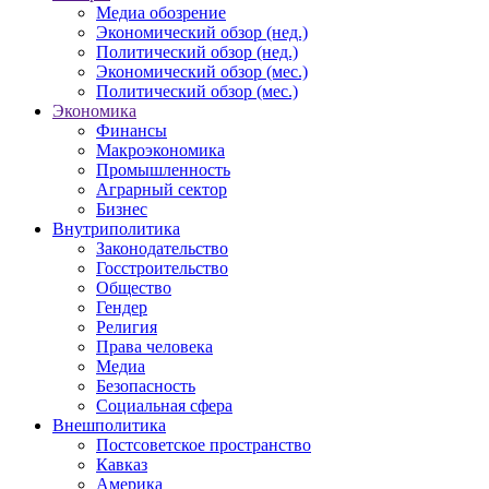
Медиа обозрение
Экономический обзор (нед.)
Политический обзор (нед.)
Экономический обзор (мес.)
Политический обзор (мес.)
Экономика
Финансы
Макроэкономика
Промышленность
Аграрный сектор
Бизнес
Внутриполитика
Законодательство
Госстроительство
Общество
Гендер
Религия
Права человека
Медиа
Безопасность
Социальная сфера
Внешполитика
Постсоветское пространство
Кавказ
Америка