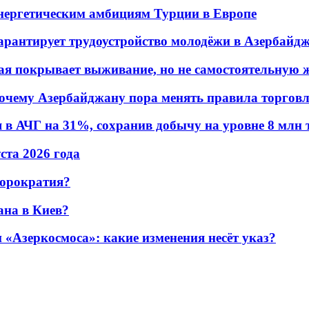
энергетическим амбициям Турции в Европе
гарантирует трудоустройство молодёжи в Азербайд
ая покрывает выживание, но не самостоятельную 
почему Азербайджану пора менять правила торгов
в АЧГ на 31%, сохранив добычу на уровне 8 млн 
уста 2026 года
бюрократия?
ана в Киев?
«Азеркосмоса»: какие изменения несёт указ?