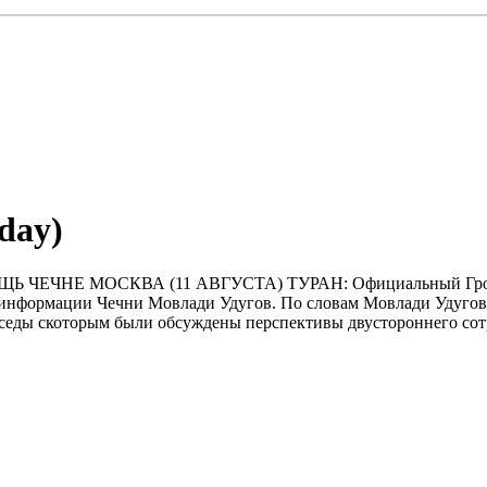
sday)
 МОСКВА (11 АВГУСТА) ТУРАН: Официальный Грозный уже
 информации Чечни Мовлади Удугов. По словам Мовлади Удугова
седы скоторым были обсуждены перспективы двустороннего сотр