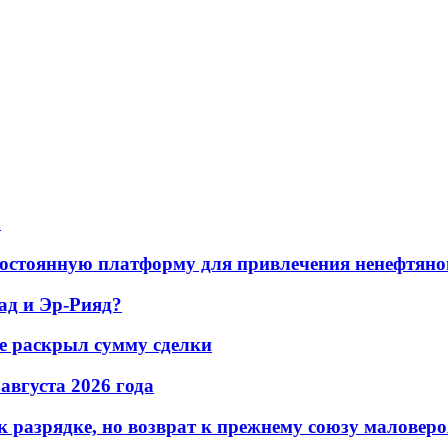
а
остоянную платформу для привлечения ненефтяно
ад и Эр-Рияд?
не раскрыл сумму сделки
 августа 2026 года
 разрядке, но возврат к прежнему союзу маловеро