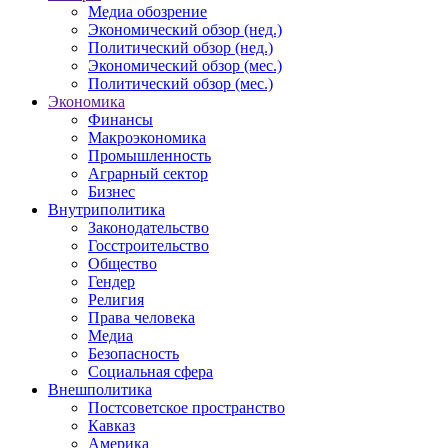
Медиа обозрение
Экономический обзор (нед.)
Политический обзор (нед.)
Экономический обзор (мес.)
Политический обзор (мес.)
Экономика
Финансы
Макроэкономика
Промышленность
Аграрный сектор
Бизнес
Внутриполитика
Законодательство
Госстроительство
Общество
Гендер
Религия
Права человека
Медиа
Безопасность
Социальная сфера
Внешполитика
Постсоветское пространство
Кавказ
Америка