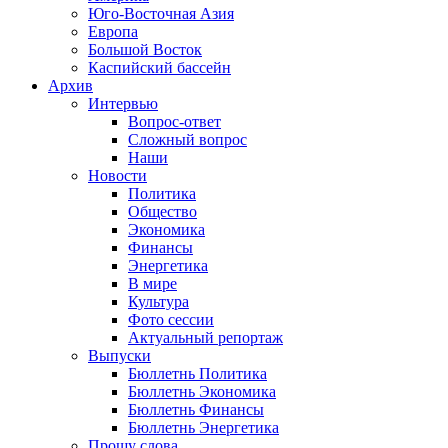
Юго-Восточная Азия
Европа
Большой Восток
Каспийский бассейн
Архив
Интервью
Вопрос-ответ
Сложный вопрос
Наши
Новости
Политика
Общество
Экономика
Финансы
Энергетика
В мире
Культура
Фото сессии
Актуальный репортаж
Выпуски
Бюллетнь Политика
Бюллетнь Экономика
Бюллетнь Финансы
Бюллетнь Энергетика
Прошу слова