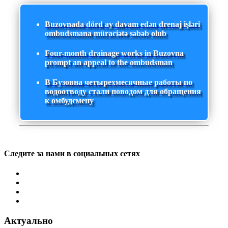
Buzovnada dörd ay davam edən drenaj işləri
ombudsmana müraciətə səbəb olub
Four-month drainage works in Buzovna
prompt an appeal to the ombudsman
В Бузовна четырехмесячные работы по
водоотводу стали поводом для обращения
к омбудсмену
Следите за нами в социальных сетях
Актуально