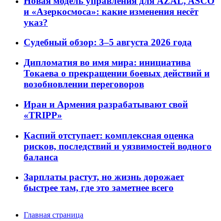
Новая модель управления для AZAL, ASCO
и «Азеркосмоса»: какие изменения несёт
указ?
Судебный обзор: 3–5 августа 2026 года
Дипломатия во имя мира: инициатива
Токаева о прекращении боевых действий и
возобновлении переговоров
Иран и Армения разрабатывают свой
«TRIPP»
Каспий отступает: комплексная оценка
рисков, последствий и уязвимостей водного
баланса
Зарплаты растут, но жизнь дорожает
быстрее там, где это заметнее всего
Главная страница