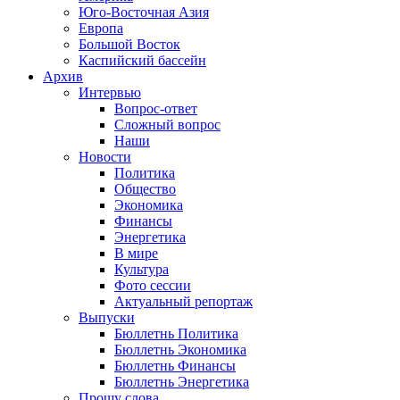
Юго-Восточная Азия
Европа
Большой Восток
Каспийский бассейн
Архив
Интервью
Вопрос-ответ
Сложный вопрос
Наши
Новости
Политика
Общество
Экономика
Финансы
Энергетика
В мире
Культура
Фото сессии
Актуальный репортаж
Выпуски
Бюллетнь Политика
Бюллетнь Экономика
Бюллетнь Финансы
Бюллетнь Энергетика
Прошу слова