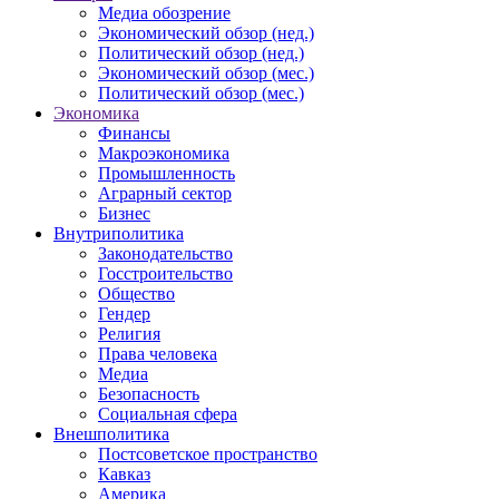
Медиа обозрение
Экономический обзор (нед.)
Политический обзор (нед.)
Экономический обзор (мес.)
Политический обзор (мес.)
Экономика
Финансы
Макроэкономика
Промышленность
Аграрный сектор
Бизнес
Внутриполитика
Законодательство
Госстроительство
Общество
Гендер
Религия
Права человека
Медиа
Безопасность
Социальная сфера
Внешполитика
Постсоветское пространство
Кавказ
Америка