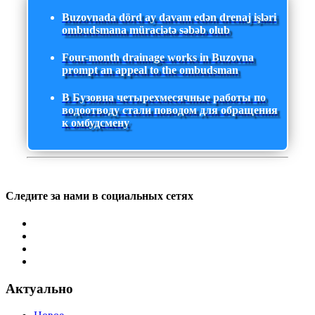
Buzovnada dörd ay davam edən drenaj işləri
ombudsmana müraciətə səbəb olub
Four-month drainage works in Buzovna
prompt an appeal to the ombudsman
В Бузовна четырехмесячные работы по
водоотводу стали поводом для обращения
к омбудсмену
Следите за нами в социальных сетях
Актуально