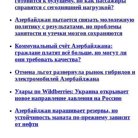
готовится к будущему, но как пассажиры
справятся с сегодняшней нагрузкой?
Азербайджан пытается связать молодежную
политику с результатами, но проблемы
занятости и утечки мозгов сохраняются
Коммунальный счёт Азербайджана:
граждане платят всё больше, но могут ли
они требовать качества?
Отмена льгот развернула рынок гибридов и
электромобилей Азербайджана
Удары по Wildberries: Украина открывает
новое направление давления на Россию
Азербайджан наращивает резервы, но
устойчивость маната по-прежнему зависит
от нефти