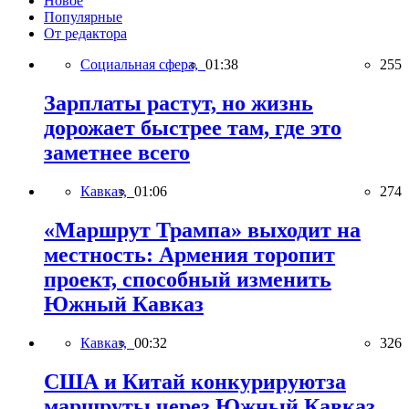
Новое
Популярные
От редактора
Социальная сфера,
01:38
255
Зарплаты растут, но жизнь
дорожает быстрее там, где это
заметнее всего
Кавказ,
01:06
274
«Маршрут Трампа» выходит на
местность: Армения торопит
проект, способный изменить
Южный Кавказ
Кавказ,
00:32
326
США и Китай конкурируютза
маршруты через Южный Кавказ