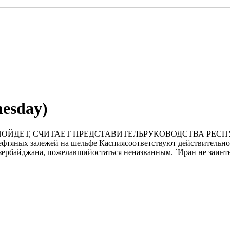
nesday)
ЙДЕТ, СЧИТАЕТ ПРЕДСТАВИТЕЛЬРУКОВОДСТВА РЕСПУБЛИ
фтяных залежей на шельфе Каспиясоответствуют действительност
pбайджана, пожелавшийостаться неназванным. `Иpан не заинтеp