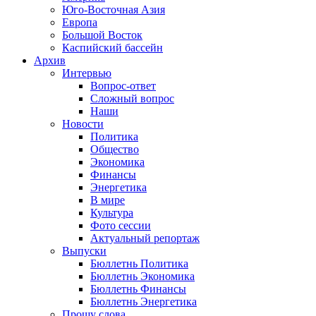
Юго-Восточная Азия
Европа
Большой Восток
Каспийский бассейн
Архив
Интервью
Вопрос-ответ
Сложный вопрос
Наши
Новости
Политика
Общество
Экономика
Финансы
Энергетика
В мире
Культура
Фото сессии
Актуальный репортаж
Выпуски
Бюллетнь Политика
Бюллетнь Экономика
Бюллетнь Финансы
Бюллетнь Энергетика
Прошу слова