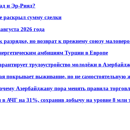
ад и Эр-Рияд?
не раскрыл сумму сделки
 августа 2026 года
 разрядке, но возврат к прежнему союзу маловеро
энергетическим амбициям Турции в Европе
гарантирует трудоустройство молодёжи в Азербайд
ая покрывает выживание, но не самостоятельную 
почему Азербайджану пора менять правила торгов
в АЧГ на 31%, сохранив добычу на уровне 8 млн 