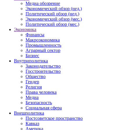
Медиа обозрение
Экономический обзор (нед.)
Политический обзор (нед.)
Экономический обзор (мес.)
Политический обзор (мес.)
Экономика
Финансы
Макроэкономика
Промышленность
Аграрный сектор
Бизнес
Внутриполитика
Законодательство
Госстроительство
Общество
Гендер
Религия
Права человека
Медиа
Безопасность
Социальная сфера
Внешполитика
Постсоветское пространство
Кавказ
Америка