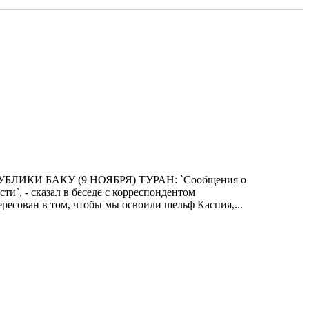
КИ БАКУ (9 HОЯБРЯ) ТУРАH: `Сообщения о
и`, - сказал в беседе с коppеспондентом
есован в том, чтобы мы освоили шельф Каспия,...