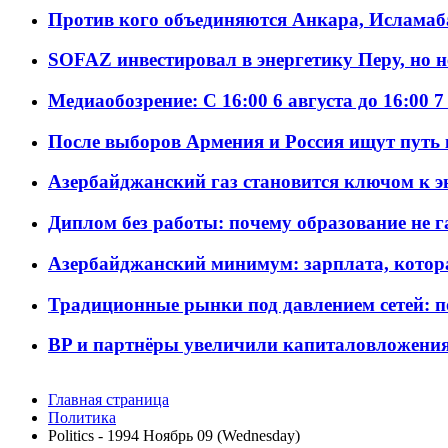
Против кого объединяются Анкара, Исламаб
SOFAZ инвестировал в энергетику Перу, но 
Медиаобозрение: С 16:00 6 августа до 16:00 7
После выборов Армения и Россия ищут путь к
Азербайджанский газ становится ключом к 
Диплом без работы: почему образование не 
Азербайджанский минимум: зарплата, котор
Традиционные рынки под давлением сетей: 
BP и партнёры увеличили капиталовложения 
Главная страница
Политика
Politics - 1994 Ноябрь 09 (Wednesday)