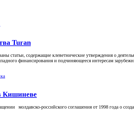
а
тва Turan
кованы статьи, содержащие клеветнические утверждения о деятел
 западного финансирования и подчиняющееся интересам зарубежн
ка
в Кишиневе
ении молдавско-российского соглашения от 1998 года о созд