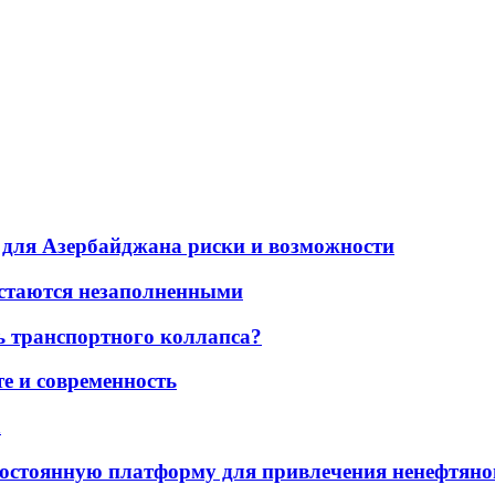
для Азербайджана риски и возможности
остаются незаполненными
ь транспортного коллапса?
е и современность
а
остоянную платформу для привлечения ненефтяно