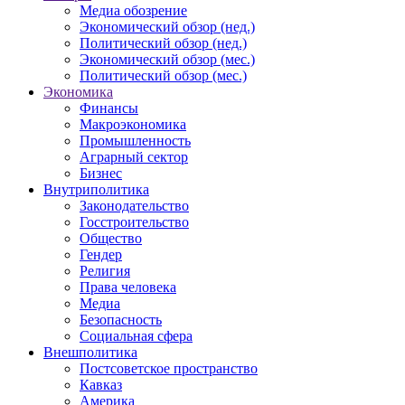
Медиа обозрение
Экономический обзор (нед.)
Политический обзор (нед.)
Экономический обзор (мес.)
Политический обзор (мес.)
Экономика
Финансы
Макроэкономика
Промышленность
Аграрный сектор
Бизнес
Внутриполитика
Законодательство
Госстроительство
Общество
Гендер
Религия
Права человека
Медиа
Безопасность
Социальная сфера
Внешполитика
Постсоветское пространство
Кавказ
Америка