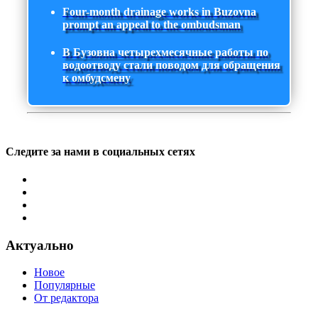
Four-month drainage works in Buzovna
prompt an appeal to the ombudsman
В Бузовна четырехмесячные работы по
водоотводу стали поводом для обращения
к омбудсмену
Следите за нами в социальных сетях
Актуально
Новое
Популярные
От редактора