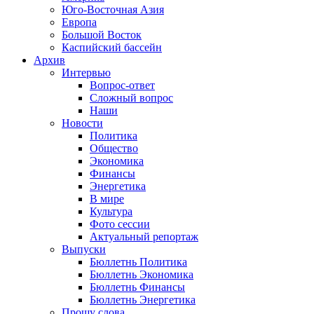
Юго-Восточная Азия
Европа
Большой Восток
Каспийский бассейн
Архив
Интервью
Вопрос-ответ
Сложный вопрос
Наши
Новости
Политика
Общество
Экономика
Финансы
Энергетика
В мире
Культура
Фото сессии
Актуальный репортаж
Выпуски
Бюллетнь Политика
Бюллетнь Экономика
Бюллетнь Финансы
Бюллетнь Энергетика
Прошу слова