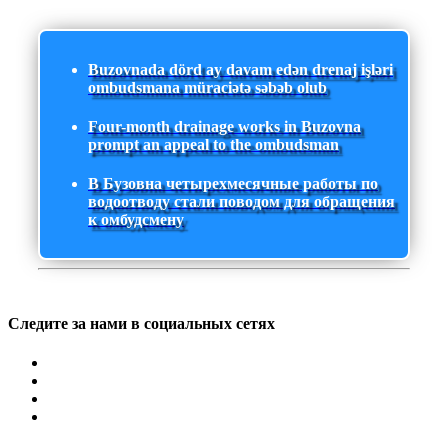
Buzovnada dörd ay davam edən drenaj işləri
ombudsmana müraciətə səbəb olub
Four-month drainage works in Buzovna
prompt an appeal to the ombudsman
В Бузовна четырехмесячные работы по
водоотводу стали поводом для обращения
к омбудсмену
Следите за нами в социальных сетях