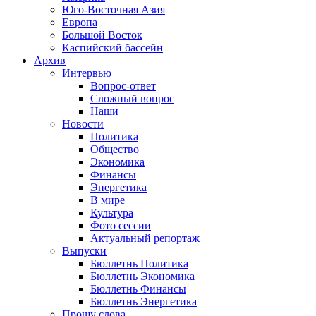
Юго-Восточная Азия
Европа
Большой Восток
Каспийский бассейн
Архив
Интервью
Вопрос-ответ
Сложный вопрос
Наши
Новости
Политика
Общество
Экономика
Финансы
Энергетика
В мире
Культура
Фото сессии
Актуальный репортаж
Выпуски
Бюллетнь Политика
Бюллетнь Экономика
Бюллетнь Финансы
Бюллетнь Энергетика
Прошу слова