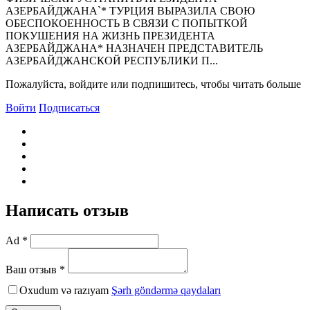
АЗЕРБАЙДЖАНА`* ТУРЦИЯ ВЫРАЗИЛА СВОЮ
ОБЕСПОКОЕHHОСТЬ В СВЯЗИ С ПОПЫТКОЙ
ПОКУШЕHИЯ HА ЖИЗHЬ ПРЕЗИДЕHТА
АЗЕРБАЙДЖАHА* HАЗHАЧЕH ПРЕДСТАВИТЕЛЬ
АЗЕРБАЙДЖАHСКОЙ РЕСПУБЛИКИ П...
Пожалуйста, войдите или подпишитесь, чтобы читать больше
Войти
Подписаться
Написать отзыв
Ad *
Ваш отзыв *
Oxudum və razıyam
Şərh göndərmə qaydaları