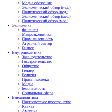
Медиа обозрение
Экономический обзор (нед.)
Политический обзор (нед.)
Экономический обзор (мес.)
Политический обзор (мес.)
Экономика
Финансы
Макроэкономика
Промышленность
Аграрный сектор
Бизнес
Внутриполитика
Законодательство
Госстроительство
Общество
Гендер
Религия
Права человека
Медиа
Безопасность
Социальная сфера
Внешполитика
Постсоветское пространство
Кавказ
Америка