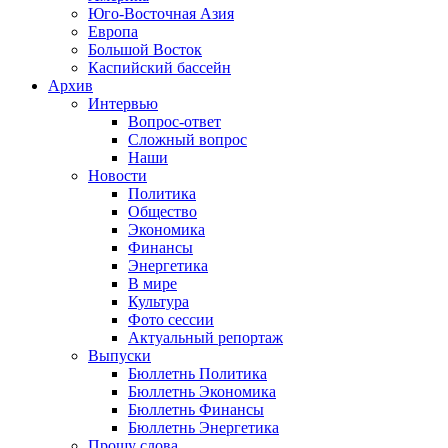
Юго-Восточная Азия
Европа
Большой Восток
Каспийский бассейн
Архив
Интервью
Вопрос-ответ
Сложный вопрос
Наши
Новости
Политика
Общество
Экономика
Финансы
Энергетика
В мире
Культура
Фото сессии
Актуальный репортаж
Выпуски
Бюллетнь Политика
Бюллетнь Экономика
Бюллетнь Финансы
Бюллетнь Энергетика
Прошу слова