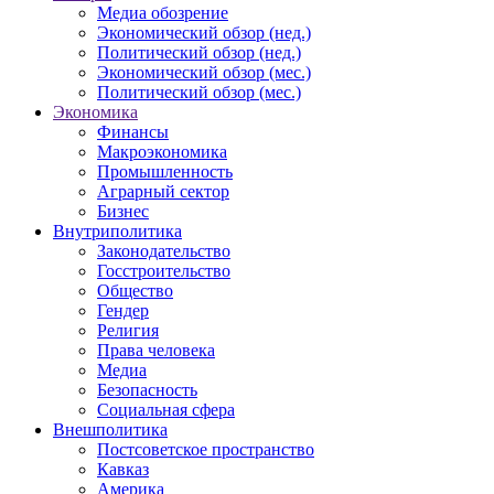
Медиа обозрение
Экономический обзор (нед.)
Политический обзор (нед.)
Экономический обзор (мес.)
Политический обзор (мес.)
Экономика
Финансы
Макроэкономика
Промышленность
Аграрный сектор
Бизнес
Внутриполитика
Законодательство
Госстроительство
Общество
Гендер
Религия
Права человека
Медиа
Безопасность
Социальная сфера
Внешполитика
Постсоветское пространство
Кавказ
Америка