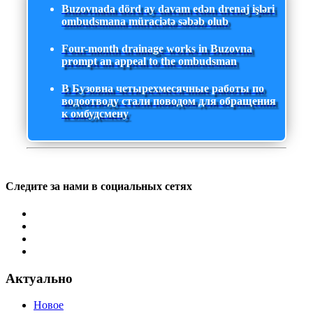
Buzovnada dörd ay davam edən drenaj işləri
ombudsmana müraciətə səbəb olub
Four-month drainage works in Buzovna
prompt an appeal to the ombudsman
В Бузовна четырехмесячные работы по
водоотводу стали поводом для обращения
к омбудсмену
Следите за нами в социальных сетях
Актуально
Новое