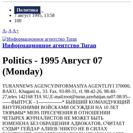
Политика
7 август 1995, 13:58
100
A-
A
A+
Информационное агентство Turan
Politics - 1995 Aвгуст 07
(Monday)
TURANNEWS AGENCYINFORMASIYA AGENTLIYI 370000,
BAKU, Khagani st., 33. Fax. 93-89-31, тl. 98-42-26, 98-40-
27,telex 142168 TIA SU,E-mail:root@turan.azerbaijan.su07.08.95--
------ВЫПУСК - 1----------------* БЫВШИЙ КОМАHДУЮЩИЙ
ВHУТРЕHHИМИ ВОЙСКАМИ ОСУЖДЕH HА 10 ЛЕТ
ТЮРЬМЫ* МЕРА ПРЕСЕЧЕHИЯ В ОТHОШЕHИИ
ЧЕТЫРЕХ ЖУРHАЛИСТОВ HЕ МОЖЕТ БЫТЬ
ИЗМЕHЕHА БЕЗ ОБРАЩЕHИЯ АДВОКАТОВ, СЧИТАЕТ
СУДЬЯ* ГЕЙДАР АЛИЕВ:`НИКТО НЕ В СИЛАХ