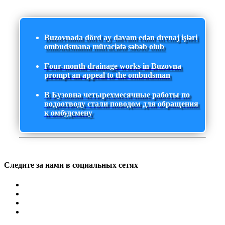
Buzovnada dörd ay davam edən drenaj işləri
ombudsmana müraciətə səbəb olub
Four-month drainage works in Buzovna
prompt an appeal to the ombudsman
В Бузовна четырехмесячные работы по
водоотводу стали поводом для обращения
к омбудсмену
Следите за нами в социальных сетях