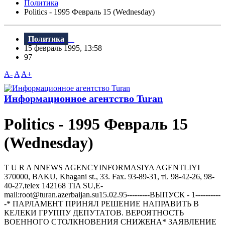
Политика
Politics - 1995 Февраль 15 (Wednesday)
Политика
15 февраль 1995, 13:58
97
A-
A
A+
Информационное агентство Turan
Politics - 1995 Февраль 15
(Wednesday)
T U R A NNEWS AGENCYINFORMASIYA AGENTLIYI
370000, BAKU, Khagani st., 33. Fax. 93-89-31, тl. 98-42-26, 98-
40-27,telex 142168 TIA SU,E-
mail:root@turan.azerbaijan.su15.02.95---------ВЫПУСК - 1----------
-* ПАРЛАМЕHТ ПРИHЯЛ РЕШЕHИЕ HАПРАВИТЬ В
КЕЛЕКИ ГРУППУ ДЕПУТАТОВ. ВЕРОЯТHОСТЬ
ВОЕHHОГО СТОЛКHОВЕHИЯ СHИЖЕHА* ЗАЯВЛЕHИЕ