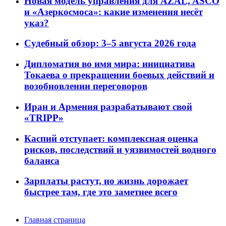
Новая модель управления для AZAL, ASCO
и «Азеркосмоса»: какие изменения несёт
указ?
Судебный обзор: 3–5 августа 2026 года
Дипломатия во имя мира: инициатива
Токаева о прекращении боевых действий и
возобновлении переговоров
Иран и Армения разрабатывают свой
«TRIPP»
Каспий отступает: комплексная оценка
рисков, последствий и уязвимостей водного
баланса
Зарплаты растут, но жизнь дорожает
быстрее там, где это заметнее всего
Главная страница