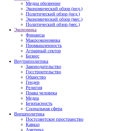
Медиа обозрение
Экономический обзор (нед.)
Политический обзор (нед.)
Экономический обзор (мес.)
Политический обзор (мес.)
Экономика
Финансы
Макроэкономика
Промышленность
Аграрный сектор
Бизнес
Внутриполитика
Законодательство
Госстроительство
Общество
Гендер
Религия
Права человека
Медиа
Безопасность
Социальная сфера
Внешполитика
Постсоветское пространство
Кавказ
Америка