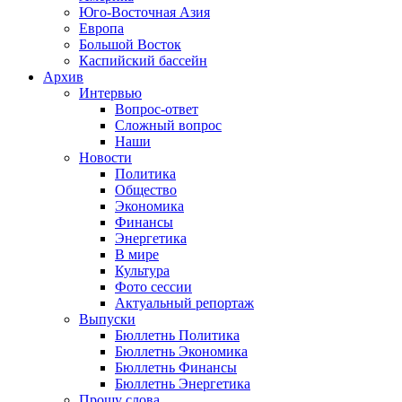
Юго-Восточная Азия
Европа
Большой Восток
Каспийский бассейн
Архив
Интервью
Вопрос-ответ
Сложный вопрос
Наши
Новости
Политика
Общество
Экономика
Финансы
Энергетика
В мире
Культура
Фото сессии
Актуальный репортаж
Выпуски
Бюллетнь Политика
Бюллетнь Экономика
Бюллетнь Финансы
Бюллетнь Энергетика
Прошу слова