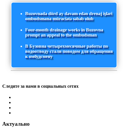
Buzovnada dörd ay davam edən drenaj işləri
ombudsmana müraciətə səbəb olub
Four-month drainage works in Buzovna
prompt an appeal to the ombudsman
В Бузовна четырехмесячные работы по
водоотводу стали поводом для обращения
к омбудсмену
Следите за нами в социальных сетях
Актуально