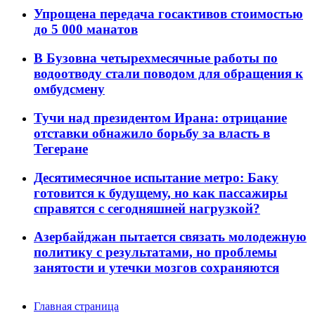
Упрощена передача госактивов стоимостью
до 5 000 манатов
В Бузовна четырехмесячные работы по
водоотводу стали поводом для обращения к
омбудсмену
Тучи над президентом Ирана: отрицание
отставки обнажило борьбу за власть в
Тегеране
Десятимесячное испытание метро: Баку
готовится к будущему, но как пассажиры
справятся с сегодняшней нагрузкой?
Азербайджан пытается связать молодежную
политику с результатами, но проблемы
занятости и утечки мозгов сохраняются
Главная страница