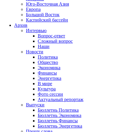
Юго-Восточная Азия
Европа
Большой Восток
Каспийский бассейн
Архив
Интервью
Вопрос-ответ
Сложный вопрос
Наши
Новости
Политика
Общество
Экономика
Финансы
Энергетика
В мире
Культура
Фото сессии
Актуальный репортаж
Выпуски
Бюллетнь Политика
Бюллетнь Экономика
Бюллетнь Финансы
Бюллетнь Энергетика
Прошу слова