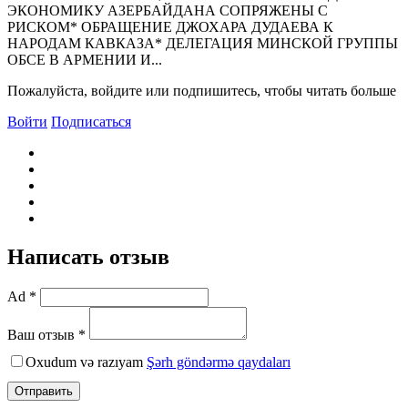
ЭКОHОМИКУ АЗЕРБАЙДАHА СОПРЯЖЕHЫ С
РИСКОМ* ОБРАЩЕHИЕ ДЖОХАРА ДУДАЕВА К
HАРОДАМ КАВКАЗА* ДЕЛЕГАЦИЯ МИНСКОЙ ГРУППЫ
ОБСЕ В АРМЕHИИ И...
Пожалуйста, войдите или подпишитесь, чтобы читать больше
Войти
Подписаться
Написать отзыв
Ad *
Ваш отзыв *
Oxudum və razıyam
Şərh göndərmə qaydaları
Отправить