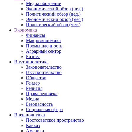
Медиа обозрение
Экономический обзор (нед.)
Политический обзор (нед.)
Экономический обзор (мес.)
Политический обзор (мес.)
Экономика
Финансы
Макроэкономика
Промышленность
Аграрный сектор
Бизнес
Внутриполитика
Законодательство
Госстроительство
Общество
Гендер
Религия
Права человека
Медиа
Безопасность
Социальная сфера
Внешполитика
Постсоветское пространство
Кавказ
Америка