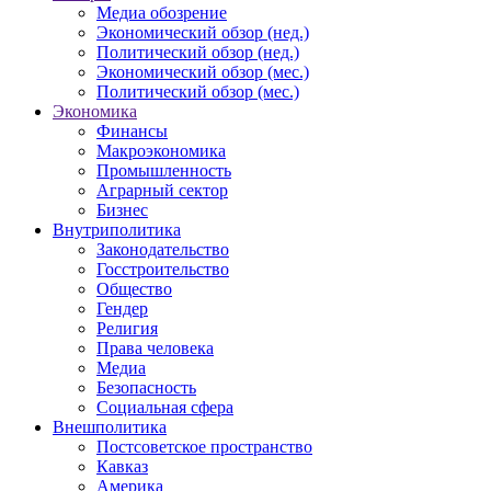
Медиа обозрение
Экономический обзор (нед.)
Политический обзор (нед.)
Экономический обзор (мес.)
Политический обзор (мес.)
Экономика
Финансы
Макроэкономика
Промышленность
Аграрный сектор
Бизнес
Внутриполитика
Законодательство
Госстроительство
Общество
Гендер
Религия
Права человека
Медиа
Безопасность
Социальная сфера
Внешполитика
Постсоветское пространство
Кавказ
Америка