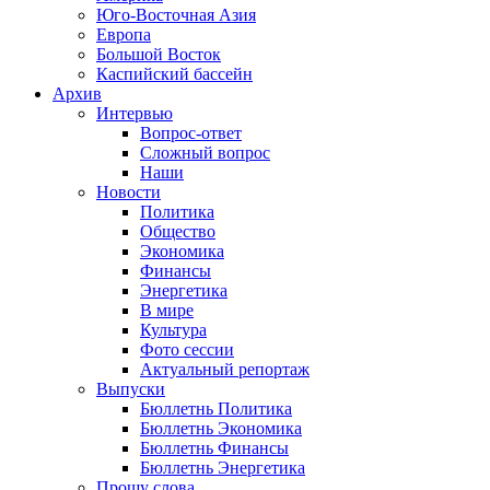
Юго-Восточная Азия
Европа
Большой Восток
Каспийский бассейн
Архив
Интервью
Вопрос-ответ
Сложный вопрос
Наши
Новости
Политика
Общество
Экономика
Финансы
Энергетика
В мире
Культура
Фото сессии
Актуальный репортаж
Выпуски
Бюллетнь Политика
Бюллетнь Экономика
Бюллетнь Финансы
Бюллетнь Энергетика
Прошу слова