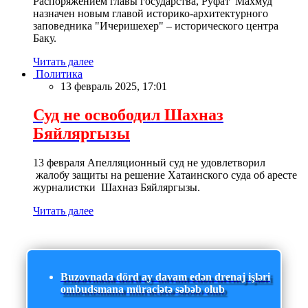
Распоряжением главы государства, Руфат Махмуд
назначен новым главой историко-архитектурного
заповедника "Ичеришехер" – исторического центра
Баку.
Читать далее
Политика
13 февраль 2025, 17:01
Суд не освободил Шахназ
Бяйляргызы
13 февраля Апелляционный суд не удовлетворил
жалобу защиты на решение Хатаинского суда об аресте
журналистки Шахназ Бяйляргызы.
Читать далее
Buzovnada dörd ay davam edən drenaj işləri
ombudsmana müraciətə səbəb olub