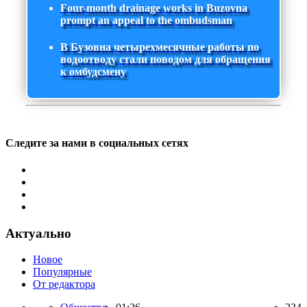
Four-month drainage works in Buzovna
prompt an appeal to the ombudsman
В Бузовна четырехмесячные работы по
водоотводу стали поводом для обращения
к омбудсмену
Следите за нами в социальных сетях
Актуально
Новое
Популярные
От редактора