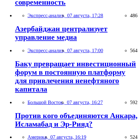
современность
Экспресс-анализ,
07 августа, 17:28
486
Азербайджан централизует
управление медиа
Экспресс-анализ,
07 августа, 17:00
564
Баку превращает инвестиционный
форум в постоянную платформу
для привлечения ненефтяного
капитала
Большой Восток,
07 августа, 16:27
592
Против кого объединяются Анкара,
Исламабад и Эр-Рияд?
Америка,
07 августа, 16:19
524