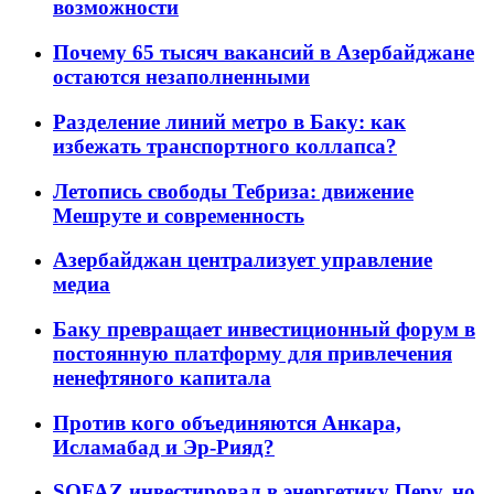
возможности
Почему 65 тысяч вакансий в Азербайджане
остаются незаполненными
Разделение линий метро в Баку: как
избежать транспортного коллапса?
Летопись свободы Тебриза: движение
Мешруте и современность
Азербайджан централизует управление
медиа
Баку превращает инвестиционный форум в
постоянную платформу для привлечения
ненефтяного капитала
Против кого объединяются Анкара,
Исламабад и Эр-Рияд?
SOFAZ инвестировал в энергетику Перу, но