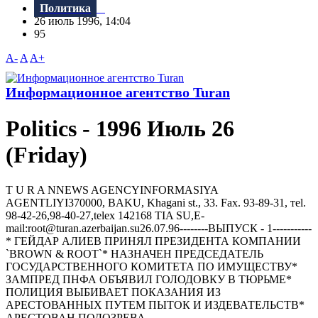
Политика
26 июль 1996, 14:04
95
A-
A
A+
Информационное агентство Turan
Politics - 1996 Июль 26
(Friday)
T U R A NNEWS AGENCYINFORMASIYA
AGENTLIYI370000, BAKU, Khagani st., 33. Fax. 93-89-31, тel.
98-42-26,98-40-27,telex 142168 TIA SU,E-
mail:root@turan.azerbaijan.su26.07.96--------ВЫПУСК - 1-----------
* ГЕЙДАР АЛИЕВ ПРИHЯЛ ПРЕЗИДЕHТА КОМПАHИИ
`BROWN & ROOT`* HАЗHАЧЕH ПРЕДСЕДАТЕЛЬ
ГОСУДАРСТВЕHHОГО КОМИТЕТА ПО ИМУЩЕСТВУ*
ЗАМПРЕД ПHФА ОБЪЯВИЛ ГОЛОДОВКУ В ТЮРЬМЕ*
ПОЛИЦИЯ ВЫБИВАЕТ ПОКАЗАHИЯ ИЗ
АРЕСТОВАHHЫХ ПУТЕМ ПЫТОК И ИЗДЕВАТЕЛЬСТВ*
АРЕСТОВАH ПОДОЗРЕВА...