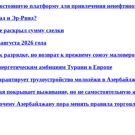
остоянную платформу для привлечения ненефтяно
ад и Эр-Рияд?
не раскрыл сумму сделки
 августа 2026 года
 разрядке, но возврат к прежнему союзу маловеро
энергетическим амбициям Турции в Европе
гарантирует трудоустройство молодёжи в Азербайд
ая покрывает выживание, но не самостоятельную 
почему Азербайджану пора менять правила торгов