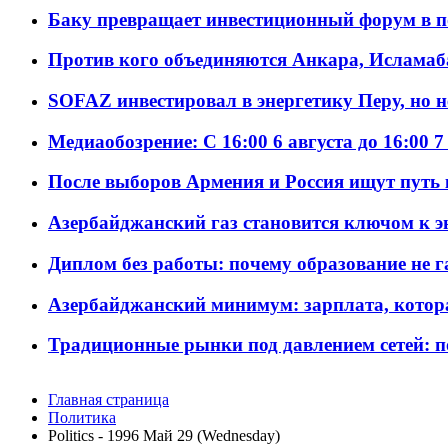
Баку превращает инвестиционный форум в п
Против кого объединяются Анкара, Исламаб
SOFAZ инвестировал в энергетику Перу, но 
Медиаобозрение: С 16:00 6 августа до 16:00 7
После выборов Армения и Россия ищут путь к
Азербайджанский газ становится ключом к 
Диплом без работы: почему образование не 
Азербайджанский минимум: зарплата, котор
Традиционные рынки под давлением сетей: 
Главная страница
Политика
Politics - 1996 Май 29 (Wednesday)