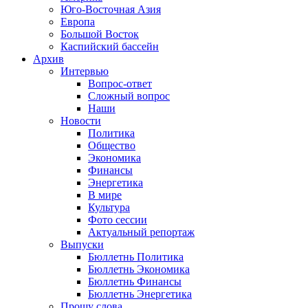
Юго-Восточная Азия
Европа
Большой Восток
Каспийский бассейн
Архив
Интервью
Вопрос-ответ
Сложный вопрос
Наши
Новости
Политика
Общество
Экономика
Финансы
Энергетика
В мире
Культура
Фото сессии
Актуальный репортаж
Выпуски
Бюллетнь Политика
Бюллетнь Экономика
Бюллетнь Финансы
Бюллетнь Энергетика
Прошу слова