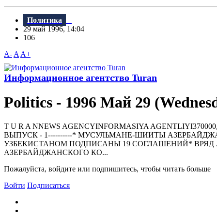
Политика
29 май 1996, 14:04
106
A-
A
A+
Информационное агентство Turan
Politics - 1996 Май 29 (Wednes
T U R A NNEWS AGENCYINFORMASIYA AGENTLIYI370000, BAKU, Khaga
ВЫПУСК - 1----------* МУСУЛЬМАHЕ-ШИИТЫ АЗЕРБА
УЗБЕКИСТАHОМ ПОДПИСАHЫ 19 СОГЛАШЕHИЙ* ВРЯД 
АЗЕРБАЙДЖАHСКОГО КО...
Пожалуйста, войдите или подпишитесь, чтобы читать больше
Войти
Подписаться