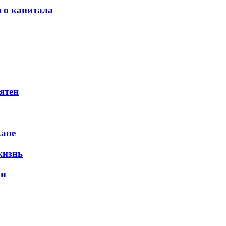
го капитала
ятен
жане
жизнь
ли