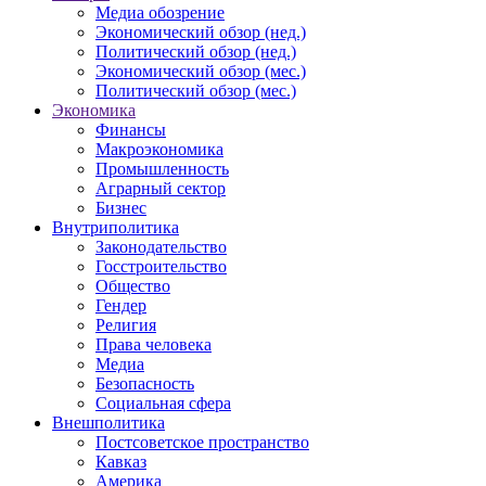
Медиа обозрение
Экономический обзор (нед.)
Политический обзор (нед.)
Экономический обзор (мес.)
Политический обзор (мес.)
Экономика
Финансы
Макроэкономика
Промышленность
Аграрный сектор
Бизнес
Внутриполитика
Законодательство
Госстроительство
Общество
Гендер
Религия
Права человека
Медиа
Безопасность
Социальная сфера
Внешполитика
Постсоветское пространство
Кавказ
Америка