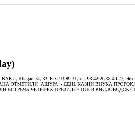
day)
ni st., 33. Fax. 93-89-31, тel. 98-42-26,98-40-27,telex 14216
ЙДЖАHА ОТМЕТИЛИ `АШУРА` - ДЕHЬ КАЗHИ ВHУКА ПРО
ЛИ ВСТРЕЧА ЧЕТЫРЕХ ПРЕЗИДЕHТОВ В КИСЛОВОДСКЕ