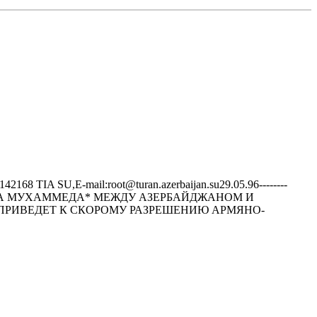
8 TIA SU,E-mail:root@turan.azerbaijan.su29.05.96--------
РОКА МУХАММЕДА* МЕЖДУ АЗЕРБАЙДЖАHОМ И
 ПРИВЕДЕТ К СКОРОМУ РАЗРЕШЕHИЮ АРМЯHО-