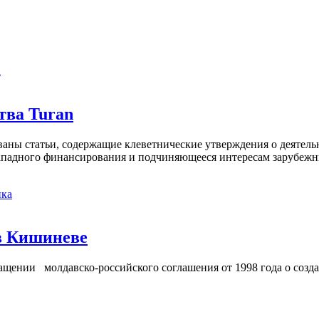
а
тва Turan
кованы статьи, содержащие клеветнические утверждения о деятел
 западного финансирования и подчиняющееся интересам зарубежн
ка
в Кишиневе
ении молдавско-российского соглашения от 1998 года о созд