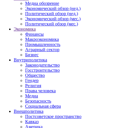
Медиа обозрение
Экономический обзор (нед.)
Политический обзор (нед.)
Экономический обзор (мес.)
Политический обзор (мес.)
Экономика
Финансы
Макроэкономика
Промышленность
Аграрный сектор
Бизнес
Внутриполитика
Законодательство
Госстроительство
Общество
Гендер
Религия
Права человека
Медиа
Безопасность
Социальная сфера
Внешполитика
Постсоветское пространство
Кавказ
Америка