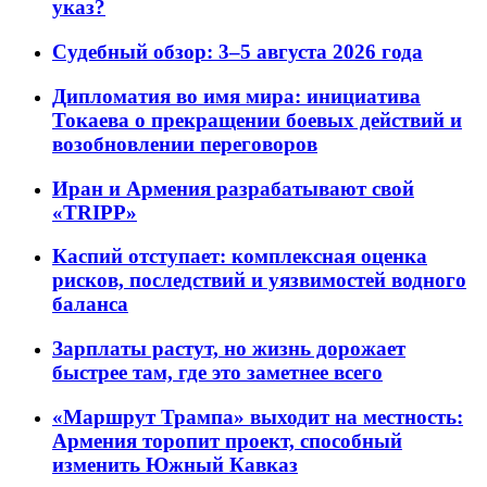
указ?
Судебный обзор: 3–5 августа 2026 года
Дипломатия во имя мира: инициатива
Токаева о прекращении боевых действий и
возобновлении переговоров
Иран и Армения разрабатывают свой
«TRIPP»
Каспий отступает: комплексная оценка
рисков, последствий и уязвимостей водного
баланса
Зарплаты растут, но жизнь дорожает
быстрее там, где это заметнее всего
«Маршрут Трампа» выходит на местность:
Армения торопит проект, способный
изменить Южный Кавказ