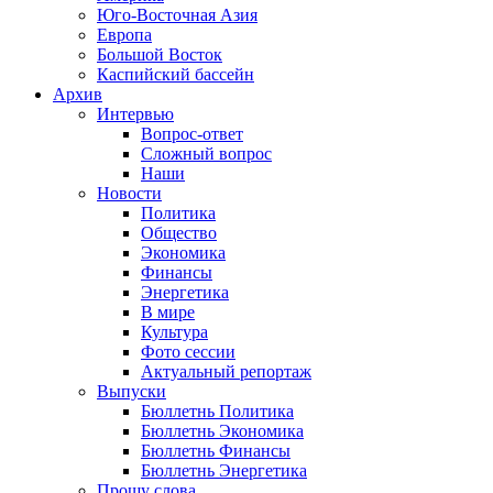
Юго-Восточная Азия
Европа
Большой Восток
Каспийский бассейн
Архив
Интервью
Вопрос-ответ
Сложный вопрос
Наши
Новости
Политика
Общество
Экономика
Финансы
Энергетика
В мире
Культура
Фото сессии
Актуальный репортаж
Выпуски
Бюллетнь Политика
Бюллетнь Экономика
Бюллетнь Финансы
Бюллетнь Энергетика
Прошу слова