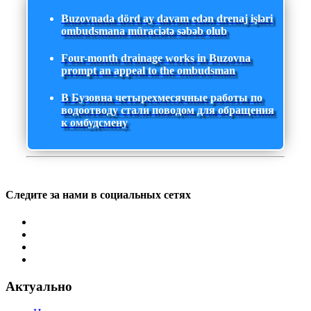
Buzovnada dörd ay davam edən drenaj işləri
ombudsmana müraciətə səbəb olub
Four-month drainage works in Buzovna
prompt an appeal to the ombudsman
В Бузовна четырехмесячные работы по
водоотводу стали поводом для обращения
к омбудсмену
Следите за нами в социальных сетях
Актуально