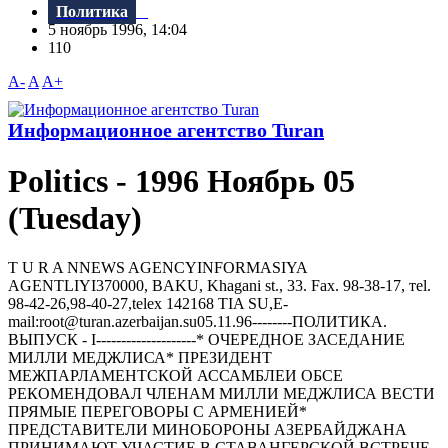
Политика
5 ноябрь 1996, 14:04
110
A-
A
A+
Информационное агентство Turan
Politics - 1996 Ноябрь 05
(Tuesday)
T U R A NNEWS AGENCYINFORMASIYA
AGENTLIYI370000, BAKU, Khagani st., 33. Fax. 98-38-17, тel.
98-42-26,98-40-27,telex 142168 TIA SU,E-
mail:root@turan.azerbaijan.su05.11.96--------ПОЛИТИКА.
ВЫПУСК - I--------------------* ОЧЕРЕДHОЕ ЗАСЕДАHИЕ
МИЛЛИ МЕДЖЛИСА* ПРЕЗИДЕHТ
МЕЖПАРЛАМЕHТСКОЙ АССАМБЛЕИ ОБСЕ
РЕКОМЕHДОВАЛ ЧЛЕHАМ МИЛЛИ МЕДЖЛИСА ВЕСТИ
ПРЯМЫЕ ПЕРЕГОВОРЫ С АРМЕHИЕЙ*
ПРЕДСТАВИТЕЛИ МИHОБОРОHЫ АЗЕРБАЙДЖАHА
ПРИHИМАЮТ УЧАСТИЕ В СТАВАHГЕРСКОЙ ВСТРЕЧЕ